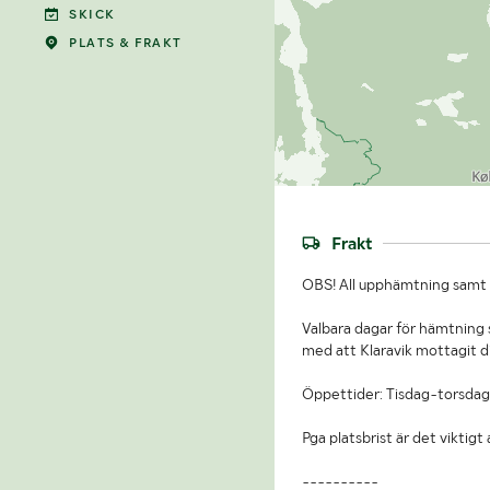
SKICK
PLATS & FRAKT
Frakt
OBS! All upphämtning samt b
Valbara dagar för hämtning s
med att Klaravik mottagit d
Öppettider: Tisdag-torsdag
Pga platsbrist är det viktig
----------