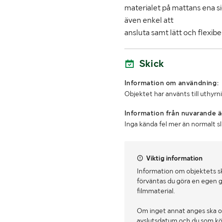
materialet på mattans ena s
även enkel att
ansluta samt lätt och flexibel 
Skick
Information om användning:
Objektet har använts till uthyrn
Information från nuvarande ä
Inga kända fel mer än normalt s
Viktig information
Information om objektets s
förväntas du göra en egen g
filmmaterial.
Om inget annat anges ska o
avslutsdatum och du som köpa