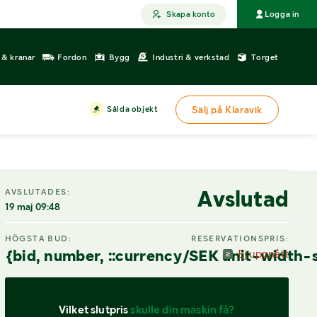
Skapa konto
Logga in
r & kranar
Fordon
Bygg
Industri & verkstad
Torget
Sålda objekt
Sälj på Klaravik
DIGITAL VISNING
Avslutad
AVSLUTADES:
19 maj 09:48
HÖGSTA BUD:
RESERVATIONSPRIS:
{bid, number, ::currency/SEK unit-width-
Ej uppnått
Vilket slutpris 
skulle din maskin få?