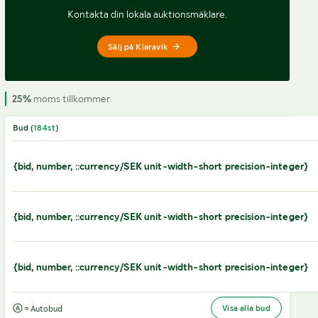
Kontakta din lokala auktionsmäklare.
Sälj på Klaravik
25%
moms tillkommer
Bud (
184
st
)
{bid, number, ::currency/SEK unit-width-short precision-integer}
{bid, number, ::currency/SEK unit-width-short precision-integer}
{bid, number, ::currency/SEK unit-width-short precision-integer}
Visa alla bud
= Autobud