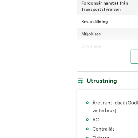
Fordonsår hämtat från
Transportstyrelsen
Km-ställning
Miljöklass
Drivmedel
Drag
Antal nycklar
Utrustning
Däckdimension Axel 1
Däckdimension Axel 3
Året runt-däck (God
Fordonstyp
vinterbruk)
AC
1:a reg./1:a trafik sv.
20170
Centrallås
Besiktigad till och med