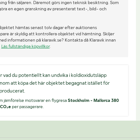
ing från säljaren. Däremot görs ingen teknisk besiktning. Som
göra en egen granskning av presenterat text-, bild- och
bjektet hämtas senast tolv dagar efter auktionens
re är skyldig att kontrollera objektet vid hämtning. Skiljer
med informationen på klaravik.se? Kontakta då Klaravik innan
.
Läs fullständiga köpvillkor
.
. är vad du potentiellt kan undvika i koldioxidutsläpp
nom att köpa det här objektet begagnat istället för
producerat.
m jämförelse motsvarar en flygresa
Stockholm - Mallorca 380
 CO₂e
per passagerare.