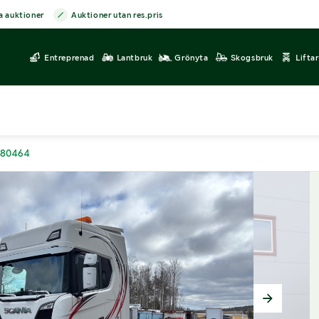
a auktioner
Auktioner utan res.pris
Entreprenad
Lantbruk
Grönyta
Skogsbruk
Lifta
180464