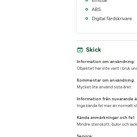
Elhissar
Årsskatt betald t o m
ABS
Digital färdskrivare
Vägavgift betald tom
MÅTT OCH VIKT:
Skick
Tjänstevikt (kg)
Max lastvikt (kg)
Information om användning:
Objektet har inte varit i bruk 
Max sammanlagd bruttovikt
Kommentar om användning:
Bredd (mm)
Mycket lite använd sista året.
Övriga mått
Vändskivans h
Information från nuvarande ä
Inga kända fel mer än normalt s
Kända anmärkningar och fel:
Mindre stenskott, bulor och lac
Service: