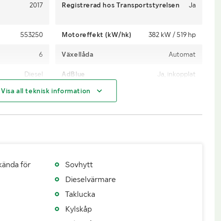
2017
Registrerad hos Transportstyrelsen
Ja
553250
Motoreffekt (kW/hk)
382 kW / 519 hp
6
Växellåda
Automat
Diesel
AdBlue
Ja, inkopplat
Visa all teknisk information
Vändskiva
Antal passagerare
1
2
Däckfabrikat
Michelin
385/65R22.5
Däckdimension Axel 2
315/80R22.5
315/80R22.5
Fordonsstatus
Påställd
kända för
Sovhytt
LB
Importerad
Nej
Dieselvärmare
814 / 20170911
Senaste godkända besiktning
20260305
Taklucka
Kylskåp
20270131
Årsskatt
9491 kr