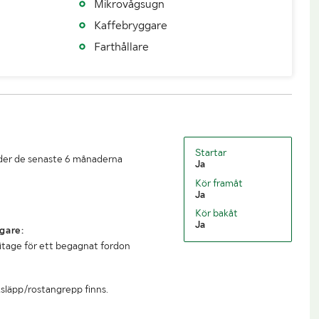
Mikrovågsugn
20260630
Vägavgift (kr/år)
14414
Kaffebryggare
20260910
Fordonskategori EU
N3
Farthållare
10090
Totalvikt (kg)
30000
19910
Tillåten lastvikt (kg)
16910
Startar
under de senaste 6 månaderna
Ja
 (kg)
90000
Längd (mm)
7450
Kör framåt
Ja
2550
Axelavstånd max (mm)
3950 / 1300 / 0
Kör bakåt
Ja
öjd ca 1230mm
gare:
litage för ett begagnat fordon
ksläpp/rostangrepp finns.