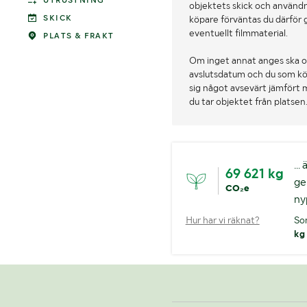
UTRUSTNING
objektets skick och användn
SKICK
köpare förväntas du därför 
eventuellt filmmaterial.
PLATS & FRAKT
Om inget annat anges ska o
avslutsdatum och du som köpa
sig något avsevärt jämfört 
du tar objektet från platsen
..
69 621 kg
ge
CO₂e
ny
Hur har vi räknat?
So
kg