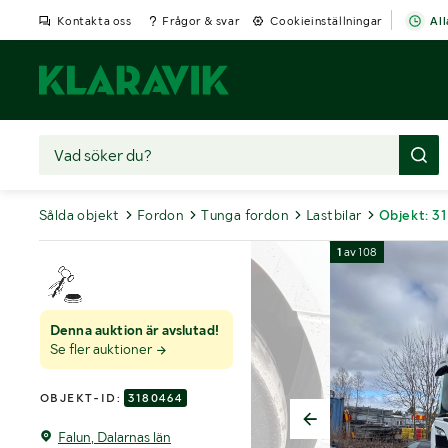
Kontakta oss
Frågor & svar
Cookieinställningar
All
Sålda objekt
Fordon
Tunga fordon
Lastbilar
Objekt: 3
1
av
108
Denna auktion är avslutad!
Se fler auktioner
OBJEKT-ID:
3180464
Falun, Dalarnas län