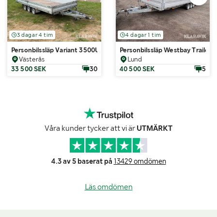
3 dagar 4 tim
4 dagar 1 tim
Personbilssläp Variant 3500U5
Personbilssläp Westbay Trailer
Västerås
Lund
33 500 SEK
30
40 500 SEK
5
Våra kunder tycker att vi är
UTMÄRKT
4.3 av 5 baserat på
13429 omdömen
Läs omdömen