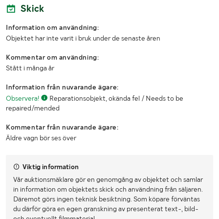
Skick
Senaste godkända besiktning
20111123
Information om användning:
Objektet har inte varit i bruk under de senaste åren
Besiktigad till och med
20131130
Kommentar om användning:
Fordonskategori EU
O1
Stått i många år
MÅTT OCH VIKT:
Information från nuvarande ägare:
Observera!
Reparationsobjekt, okända fel / Needs to be
Längd (mm)
3150
repaired/mended
Bredd (mm)
1520
Kommentar från nuvarande ägare:
Äldre vagn bör ses över
Lastutrymmets längd (mm)
1800
Tjänstevikt (kg)
300
Viktig information
Vår auktionsmäklare gör en genomgång av objektet och samlar
Lastvikt (kg)
400
in information om objektets skick och användning från säljaren.
Däremot görs ingen teknisk besiktning. Som köpare förväntas
Totalvikt (kg)
700
du därför göra en egen granskning av presenterat text-, bild-
och eventuellt filmmaterial.