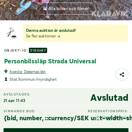
Alla bilder och filmer
Denna auktion är avslutad!
Se fler auktioner
OBJEKT-ID:
3180687
Personbilssläp Strada Universal
Avesta, Dalarnas län
Stat/kommun/myndighet
Avslutad
AVSLUTADES:
21 apr. 11:43
VINNANDE BUD:
RESERVATIONSPRIS:
{bid, number, ::currency/SEK unit-width-sh
Inget res.pris