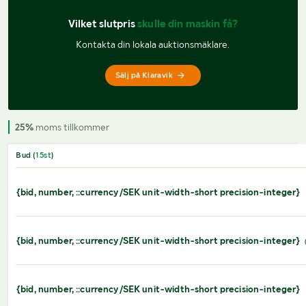
Vilket slutpris 
skulle din maskin få?
Kontakta din lokala auktionsmäklare.
Sälj på Klaravik
25%
moms tillkommer
Bud (
15
st
)
{bid, number, ::currency/SEK unit-width-short precision-integer}
{bid, number, ::currency/SEK unit-width-short precision-integer}
{bid, number, ::currency/SEK unit-width-short precision-integer}