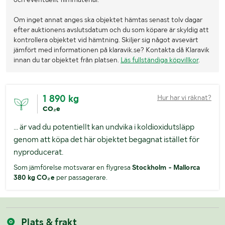
Om inget annat anges ska objektet hämtas senast tolv dagar
efter auktionens avslutsdatum och du som köpare är skyldig att
kontrollera objektet vid hämtning. Skiljer sig något avsevärt
jämfört med informationen på klaravik.se? Kontakta då Klaravik
innan du tar objektet från platsen.
Läs fullständiga köpvillkor
.
1 890 kg
Hur har vi räknat?
CO₂e
... är vad du potentiellt kan undvika i koldioxidutsläpp
genom att köpa det här objektet begagnat istället för
nyproducerat.
Som jämförelse motsvarar en flygresa
Stockholm - Mallorca
380 kg CO₂e
per passagerare.
Plats & frakt