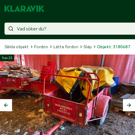
Sålda objekt
Fordon
Lätta fordon
Släp
Objekt: 3180687
1
av
23