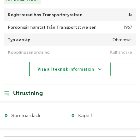
Registrerad hos Transportstyrelsen
Ja
Fordonsår hämtat från Transportstyrelsen
1967
Typ av släp
Obromsat
Kopplingsanordning
Kulhandske
Elkoppling
7-polig
Visa all teknisk information
Kulmått
50 mm
Däckdimension
5.90-15.4
Utrustning
Fordonsstatus
Påställd
Körförbud
Ja, 2013-12-01
Sommardäck
Kapell
Importerad
Nej
1:a reg./1:a trafik sv.
19711227 / 19711227