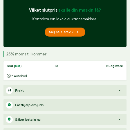
Vilket slutpris 
skulle din maskin få?
Kontakta din lokala auktionsmäklare.
Sälj på Klaravik
25%
moms tillkommer
Bud (
0
st
)
Tid
Budgivare
= Autobud
Frakt
Boka frakt?
Det finns ingen specifik information om frakt för
Lasthjälp erbjuds
just det här objektet, men om du skickar oss en förfrågan via
vårt
fraktformulär
, så undersöker vi möjligheten.
Säker betalning
Paket, EU-pall eller större maskin?
Klaravik har fraktavtal med