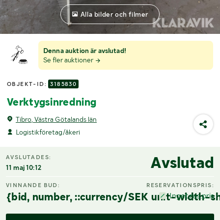
Alla bilder och filmer
Denna auktion är avslutad!
Se fler auktioner
OBJEKT-ID:
3185830
Verktygsinredning
Tibro, Västra Götalands län
Logistikföretag/åkeri
Avslutad
AVSLUTADES:
11 maj 10:12
VINNANDE BUD:
RESERVATIONSPRIS:
{bid, number, ::currency/SEK unit-width-sh
Inget res.pris