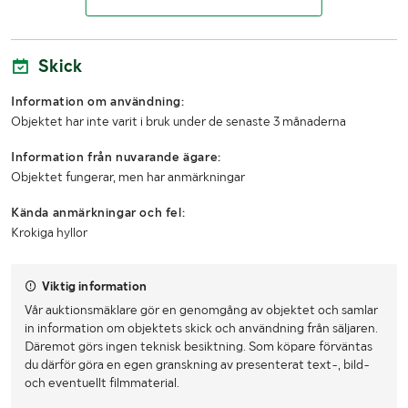
Längd (mm)
1300
Skick
Bredd (mm)
410
Information om användning:
Höjd (mm)
1160
Objektet har inte varit i bruk under de senaste 3 månaderna
LASTHJÄLPSINFORMATION:
Information från nuvarande ägare:
Objektet fungerar, men har anmärkningar
Lasthjälp med
Lastmaskin
Kända anmärkningar och fel:
Krokiga hyllor
Viktig information
Vår auktionsmäklare gör en genomgång av objektet och samlar
in information om objektets skick och användning från säljaren.
Däremot görs ingen teknisk besiktning. Som köpare förväntas
du därför göra en egen granskning av presenterat text-, bild-
och eventuellt filmmaterial.