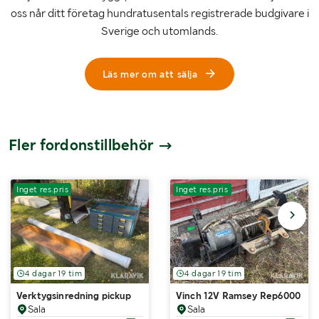
oss når ditt företag hundratusentals registrerade budgivare i
Sverige och utomlands.
Läs mer om att sälja
Fler fordonstillbehör
Inget res.pris
Inget res.pris
4 dagar 19 tim
4 dagar 19 tim
Verktygsinredning pickup
Vinch 12V Ramsey Rep6000
Sala
Sala