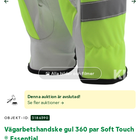
Alla bilder och filmer
Denna auktion är avslutad!
Se fler auktioner
OBJEKT-ID:
3186590
Vägarbetshandske gul 360 par Soft Touch
® Essential