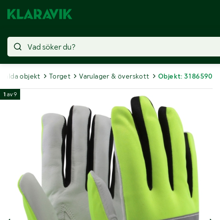
Sålda objekt
Torget
Varulager & överskott
Objekt: 3186590
1
av
9