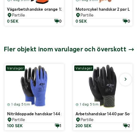
Vägarbetshandske orange 120 par Soft Touch ® Essential
Motorcykel handskar 2 par L
Partille
Partille
0 SEK
0
0 SEK
0
Fler objekt inom varulager och överskott
Varulager
Varulager
1 dag 5 tim
1 dag 5 tim
Nitrildoppade handskar 144 par Soft Touch ® Lace
Arbetshandskar 1440 par Soft 
Partille
Partille
100 SEK
1
200 SEK
2