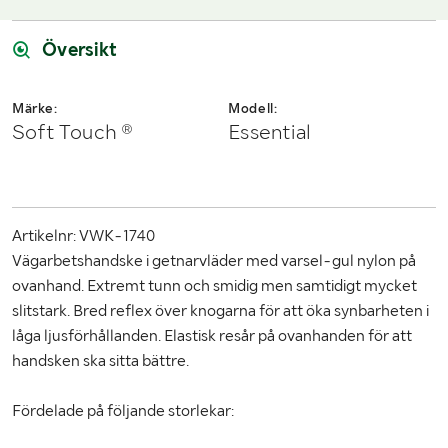
Partille
erbjuds även betalning med Swish.
Obs gäller enbart i Sverige, och säljaren använder enbart
Vi hjälper dig gärna med en förfrågan, om objektet uppfyller
Schenker.
följande:
Översikt
Årsmodell framgår
Serie/chassinummer framgår
Märke:
Modell:
Säljs med tillkommande moms
Soft Touch ®
Essential
Du köper som svenskt företag
Skicka en finansieringsförfrågan här
.
Artikelnr: VWK-1740
Vägarbetshandske i getnarvläder med varsel-gul nylon på
ovanhand. Extremt tunn och smidig men samtidigt mycket
slitstark. Bred reflex över knogarna för att öka synbarheten i
låga ljusförhållanden. Elastisk resår på ovanhanden för att
handsken ska sitta bättre.
Fördelade på följande storlekar: