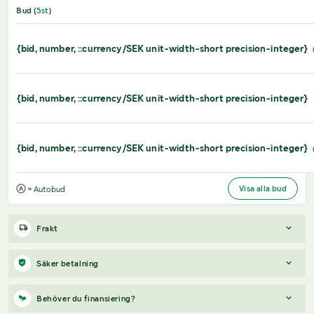
Bud (
5
st
)
{bid, number, ::currency/SEK unit-width-short precision-integer}
{bid, number, ::currency/SEK unit-width-short precision-integer}
{bid, number, ::currency/SEK unit-width-short precision-integer}
Visa alla bud
= Autobud
Frakt
Om ni vill ha frakt skickat till er så löser säljaren det.
Säker betalning
Säljaren kommer kontakta er via email om hur ni vill göra,
antingen om ni vill använda er av denna frakten på objektet.
När du vunnit en budgivning får du en faktura från Payex till din
Behöver du finansiering?
Eller om ni vill hämta handskarna själva på säljarens lager i
mejladress samma dag som auktionen avslutas. På lägre belopp