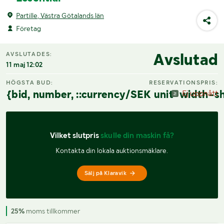
Partille, Västra Götalands län
Företag
Avslutad
AVSLUTADES:
11 maj 12:02
HÖGSTA BUD:
RESERVATIONSPRIS:
{bid, number, ::currency/SEK unit-width-sh
Ej uppnått
Vilket slutpris 
skulle din maskin få?
Kontakta din lokala auktionsmäklare.
Sälj på Klaravik
25%
moms tillkommer