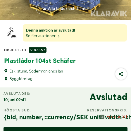
Alla bilder och filmer
Denna auktion är avslutad!
Se fler auktioner
OBJEKT-ID:
3186857
Plastlådor 104st Schäfer
Eskilstuna, Södermanlands län
Byggföretag
Avslutad
AVSLUTADES:
10 juni 09:41
HÖGSTA BUD:
RESERVATIONSPRIS:
{bid, number, ::currency/SEK unit-width-sh
Ej uppnått