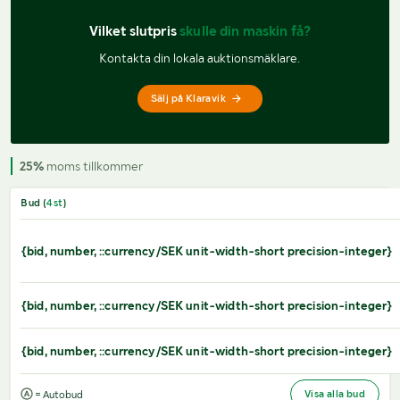
Vilket slutpris 
skulle din maskin få?
Kontakta din lokala auktionsmäklare.
Sälj på Klaravik
25%
moms tillkommer
Bud (
4
st
)
{bid, number, ::currency/SEK unit-width-short precision-integer}
{bid, number, ::currency/SEK unit-width-short precision-integer}
{bid, number, ::currency/SEK unit-width-short precision-integer}
Visa alla bud
= Autobud