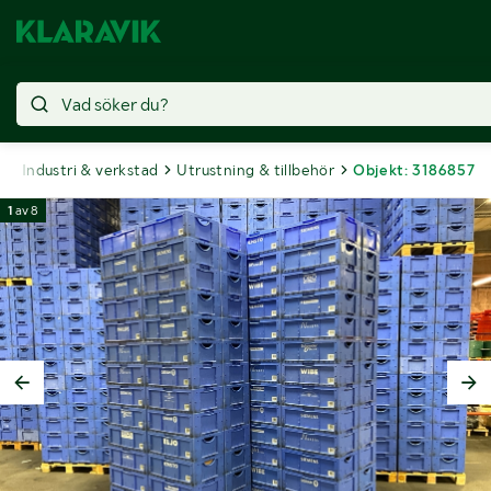
t
Industri & verkstad
Utrustning & tillbehör
Objekt: 3186857
1
av
8