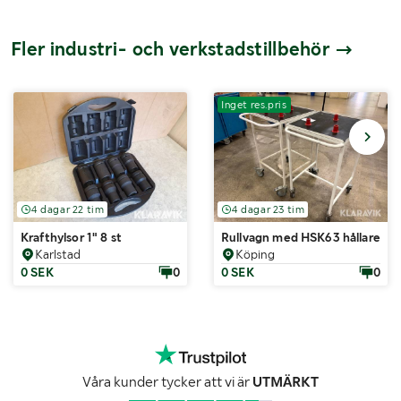
Fler industri- och verkstadstillbehör
Inget res.pris
4 dagar 22 tim
4 dagar 23 tim
Krafthylsor 1" 8 st
Rullvagn med HSK63 hållare
Karlstad
Köping
0 SEK
0
0 SEK
0
Våra kunder tycker att vi är
UTMÄRKT