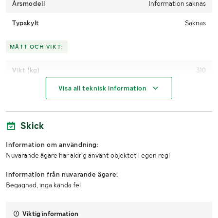
Årsmodell
För prisförslag använd formuläret "Fraktförfrågan" som finns
Information saknas
längst ned på vår hemsida under "Nyttig information.
Typskylt
Saknas
--------------------------------------------------------
--------------------------------------------------------
MÅTT OCH VIKT:
-------------
Vikt (kg)
310
Visa all teknisk information
Längd
600mm
Bredd
400mm
Skick
Höjd
200mm
Information om användning:
LASTHJÄLPSINFORMATION:
Nuvarande ägare har aldrig använt objektet i egen regi
Information från nuvarande ägare:
Lasthjälp med
Truck
Begagnad, inga kända fel
Viktig information