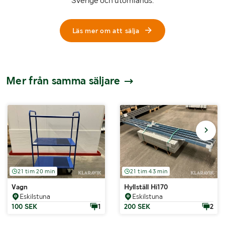
Sverige och utomlands.
Läs mer om att sälja
Mer från samma säljare
21 tim 20 min
21 tim 43 min
Vagn
Hyllställ Hi170
Eskilstuna
Eskilstuna
100 SEK
1
200 SEK
2