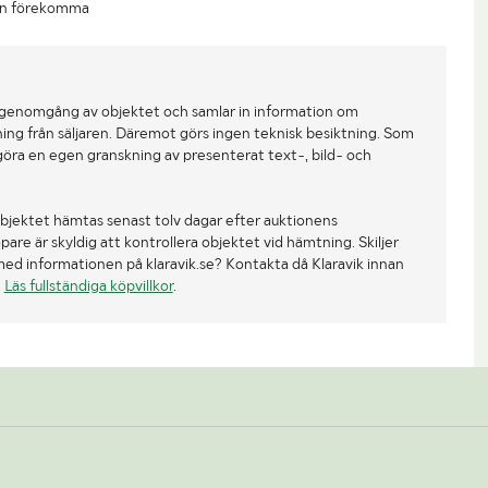
an förekomma
 genomgång av objektet och samlar in information om
ing från säljaren. Däremot görs ingen teknisk besiktning. Som
göra en egen granskning av presenterat text-, bild- och
bjektet hämtas senast tolv dagar efter auktionens
re är skyldig att kontrollera objektet vid hämtning. Skiljer
med informationen på klaravik.se? Kontakta då Klaravik innan
.
Läs fullständiga köpvillkor
.