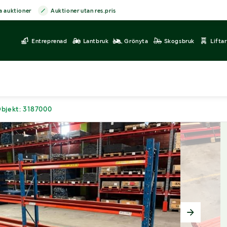
a auktioner
Auktioner utan res.pris
Entreprenad
Lantbruk
Grönyta
Skogsbruk
Lifta
bjekt: 3187000