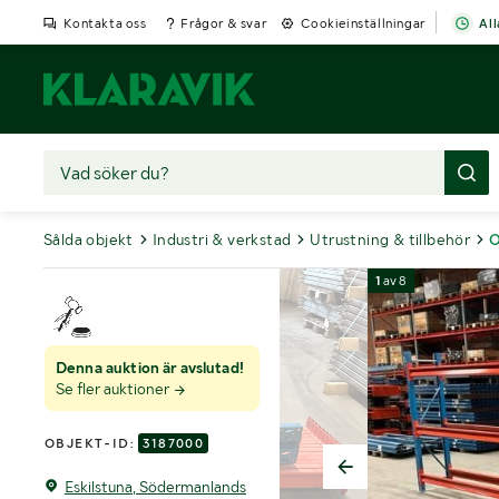
Kontakta oss
Frågor & svar
Cookieinställningar
All
Sålda objekt
Industri & verkstad
Utrustning & tillbehör
O
1
av
8
Denna auktion är avslutad!
Se fler auktioner
OBJEKT-ID:
3187000
Eskilstuna, Södermanlands