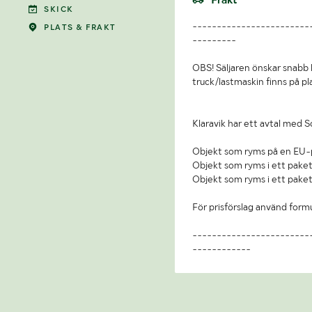
SKICK
------------------------
PLATS & FRAKT
---------
OBS! Säljaren önskar snabb 
truck/lastmaskin finns på pl
Klaravik har ett avtal med S
Objekt som ryms på en EU-p
Objekt som ryms i ett paket
Objekt som ryms i ett paket
För prisförslag använd form
------------------------
------------