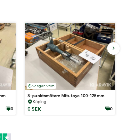
6 dagar 3 tim
3 dag
0mm
3-punktsmätare Mitutoyo 100-125mm
Tvätt
Köping
Köp
0 SEK
0 SE
0
0