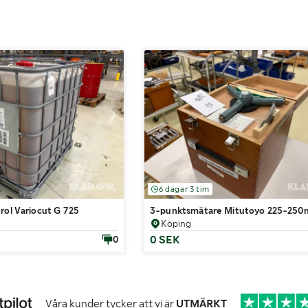
6 dagar 3 tim
rol Variocut G 725
3-punktsmätare Mitutoyo 225-25
Köping
0 SEK
0
Våra kunder tycker att vi är
UTMÄRKT