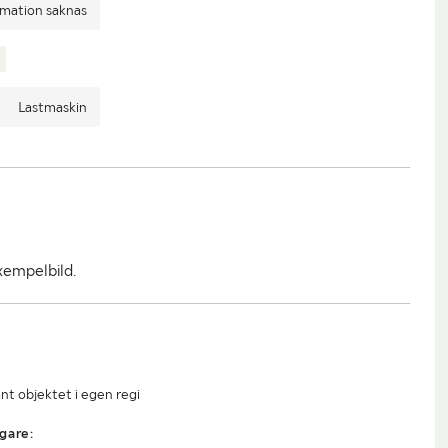
rmation saknas
Lastmaskin
xempelbild.
nt objektet i egen regi
gare: