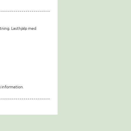
-------------------------
tning. Lasthjälp med
g information.
-------------------------