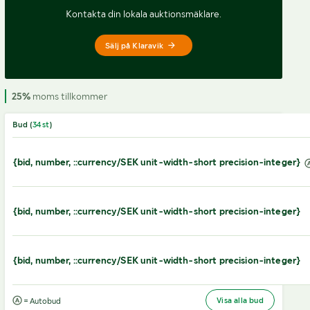
Kontakta din lokala auktionsmäklare.
Sälj på Klaravik
25%
moms tillkommer
Bud (
34
st
)
{bid, number, ::currency/SEK unit-width-short precision-integer}
{bid, number, ::currency/SEK unit-width-short precision-integer}
{bid, number, ::currency/SEK unit-width-short precision-integer}
Visa alla bud
= Autobud