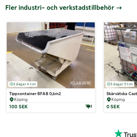
Fler industri- och verkstadstillbehör
3 dagar 4 tim
3 dagar 5 tim
Tippcontainer BFAB 0,6m2
Skärvätska Cast
Köping
Köping
100 SEK
0 SEK
1