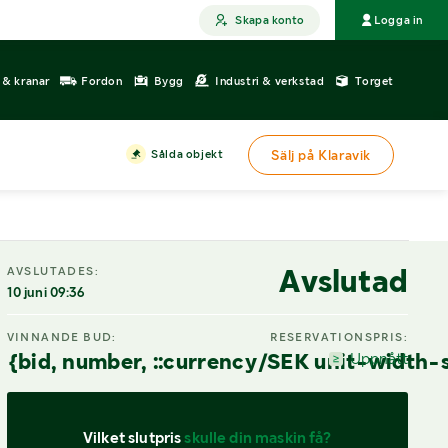
Skapa konto
Logga in
r & kranar
Fordon
Bygg
Industri & verkstad
Torget
Sålda objekt
Sälj på Klaravik
Avslutad
AVSLUTADES:
10 juni 09:36
VINNANDE BUD:
RESERVATIONSPRIS:
{bid, number, ::currency/SEK unit-width-
Uppnått
Vilket slutpris 
skulle din maskin få?