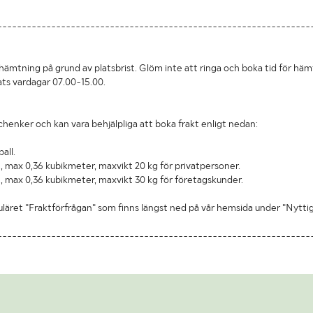
----------------------------------------------------------------
hämtning på grund av platsbrist. Glöm inte att ringa och boka tid för häm
ats vardagar 07.00-15.00.
chenker och kan vara behjälpliga att boka frakt enligt nedan:
all.
, max 0,36 kubikmeter, maxvikt 20 kg för privatpersoner.
, max 0,36 kubikmeter, maxvikt 30 kg för företagskunder.
uläret "Fraktförfrågan" som finns längst ned på vår hemsida under "Nytti
----------------------------------------------------------------