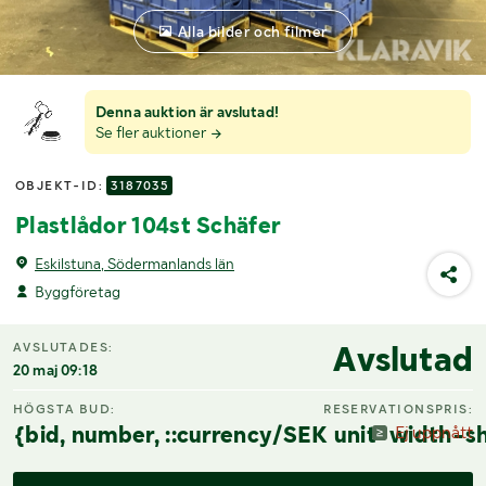
Alla bilder och filmer
Denna auktion är avslutad!
Se fler auktioner
OBJEKT-ID:
3187035
Plastlådor 104st Schäfer
Eskilstuna, Södermanlands län
Byggföretag
Avslutad
AVSLUTADES:
20 maj 09:18
HÖGSTA BUD:
RESERVATIONSPRIS:
{bid, number, ::currency/SEK unit-width-sh
Ej uppnått