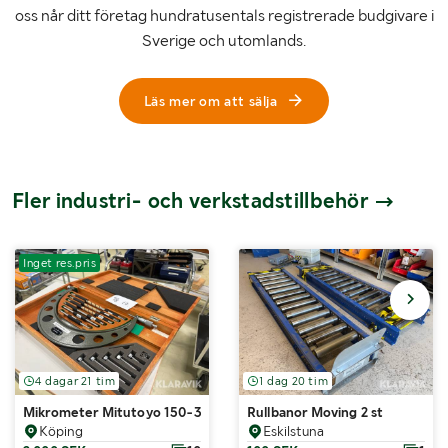
oss når ditt företag hundratusentals registrerade budgivare i
Sverige och utomlands.
Läs mer om att sälja
Fler industri- och verkstadstillbehör
Inget res.pris
4 dagar 21 tim
1 dag 20 tim
Mikrometer Mitutoyo 150-300mm
Rullbanor Moving 2 st
Köping
Eskilstuna