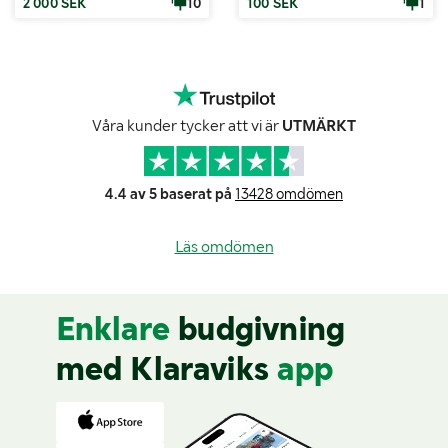
2 000 SEK
10
100 SEK
1
Våra kunder tycker att vi är
UTMÄRKT
4.4 av 5 baserat på
13428 omdömen
Läs omdömen
Enklare
budgivning
med Klaraviks
app