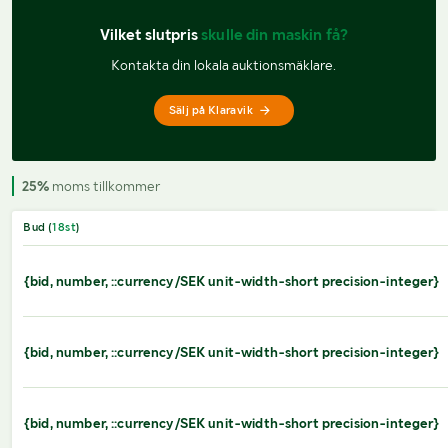
Vilket slutpris 
skulle din maskin få?
Kontakta din lokala auktionsmäklare.
Sälj på Klaravik
25%
moms tillkommer
Bud (
18
st
)
{bid, number, ::currency/SEK unit-width-short precision-integer}
{bid, number, ::currency/SEK unit-width-short precision-integer}
{bid, number, ::currency/SEK unit-width-short precision-integer}