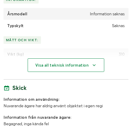
kg för företagskunder.
Årsmodell
För prisförslag använd formuläret "Fraktförfrågan" som finns
Information saknas
längst ned på vår hemsida under "Nyttig information.
Typskylt
Saknas
--------------------------------------------------------
--------------------------------------------------------
MÅTT OCH VIKT:
-------------
Vikt (kg)
310
Visa all teknisk information
Längd
600mm
Bredd
400mm
Skick
Höjd
200mm
Information om användning:
LASTHJÄLPSINFORMATION:
Nuvarande ägare har aldrig använt objektet i egen regi
Information från nuvarande ägare:
Lasthjälp med
Truck
Begagnad, inga kända fel