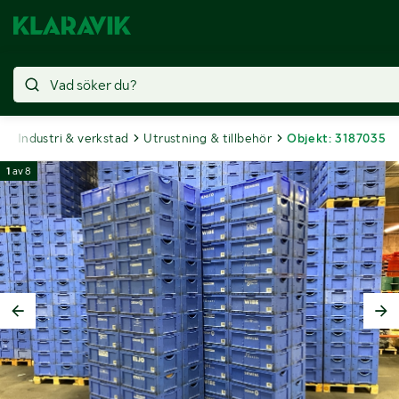
t
Industri & verkstad
Utrustning & tillbehör
Objekt: 3187035
1
av
8