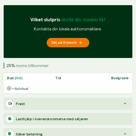
Vilket slutpris 
skulle din maskin få?
Kontakta din lokala auktionsmäklare.
Sälj på Klaravik
25%
moms tillkommer
Bud (
0
st
)
Tid
Budgivare
= Autobud
Frakt
Boka frakt?
Det finns ingen specifik information om frakt för
Lasthjälp i överenskommelse med säljaren
just det här objektet, men om du skickar oss en förfrågan via
vårt
fraktformulär
, så undersöker vi möjligheten.
Säker betalning