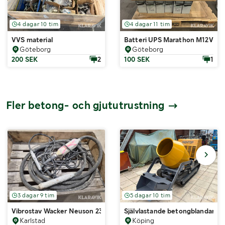
4 dagar 10 tim
4 dagar 11 tim
VVS material
Batteri UPS Marathon M12V190F
Göteborg
Göteborg
200 SEK
2
100 SEK
1
Fler betong- och gjututrustning
3 dagar 9 tim
5 dagar 10 tim
Vibrostav Wacker Neuson 230V
Självlastande betongblandare 
Karlstad
Köping