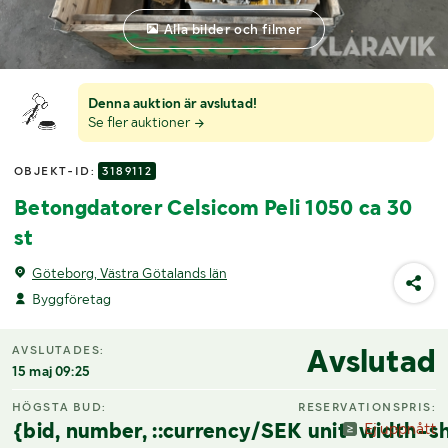
Alla bilder och filmer
Denna auktion är avslutad!
Se fler auktioner
OBJEKT-ID:
3189112
Betongdatorer Celsicom Peli 1050 ca 30
st
Göteborg, Västra Götalands län
Byggföretag
Avslutad
AVSLUTADES:
15 maj 09:25
HÖGSTA BUD:
RESERVATIONSPRIS:
{bid, number, ::currency/SEK unit-width-sh
Ej uppnått