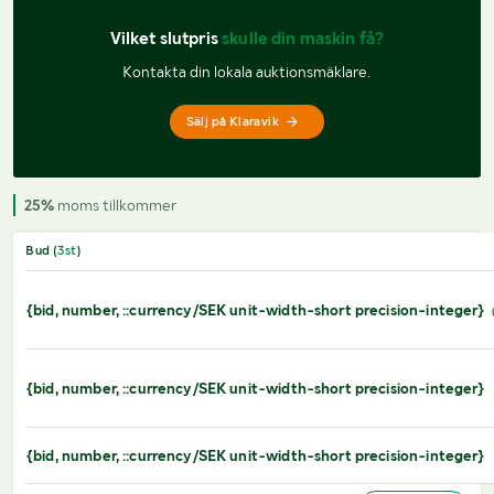
Vilket slutpris 
skulle din maskin få?
Kontakta din lokala auktionsmäklare.
Sälj på Klaravik
25%
moms tillkommer
Bud (
3
st
)
{bid, number, ::currency/SEK unit-width-short precision-integer}
{bid, number, ::currency/SEK unit-width-short precision-integer}
{bid, number, ::currency/SEK unit-width-short precision-integer}