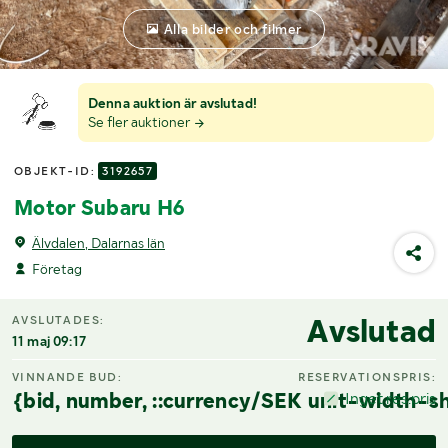
Alla bilder och filmer
Denna auktion är avslutad!
Se fler auktioner
OBJEKT-ID:
3192657
Motor Subaru H6
Älvdalen, Dalarnas län
Företag
Avslutad
AVSLUTADES:
11 maj 09:17
VINNANDE BUD:
RESERVATIONSPRIS:
{bid, number, ::currency/SEK unit-width-sh
Inget res.pris