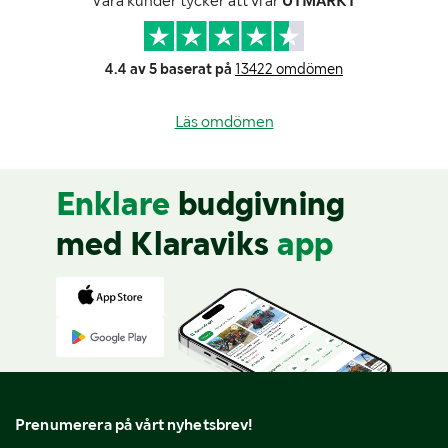
Våra kunder tycker att vi är
UTMÄRKT
4.4 av 5 baserat på
13422 omdömen
Läs omdömen
Enklare
budgivning
med Klaraviks
app
Prenumerera på vårt nyhetsbrev!