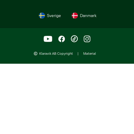
Sverige
Danmark
Klaravik AB Copyright
|
Material