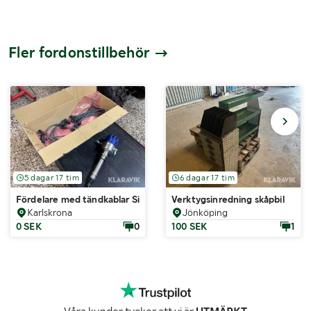
Fler fordonstillbehör
5 dagar 17 tim
6 dagar 17 tim
Fördelare med tändkablar Sierra 18-5314-1
Verktygsinredning skåpbil
Karlskrona
Jönköping
0 SEK
0
100 SEK
1