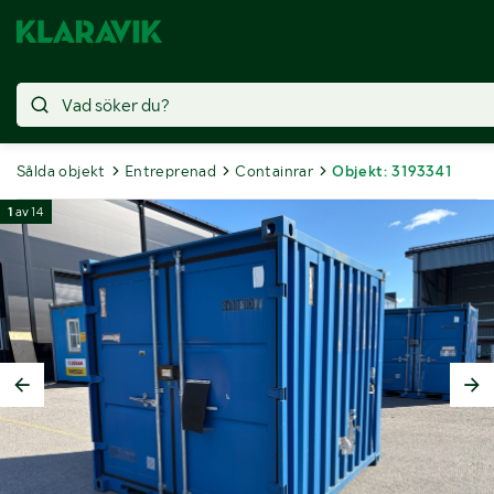
Sålda objekt
Entreprenad
Containrar
Objekt: 3193341
1
av
14