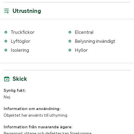
Höjd (m)
2.26m
Utrustning
Innerlängd (m)
2.29m
Innerbredd (m)
2.11m
Truckfickor
Elcentral
Innerhöjd (m)
Lyftöglor
Belysning invändigt
2.05m
Isolering
Hyllor
LASTHJÄLPSINFORMATION:
Information om lasthjälp
Truck
Skick
Synlig fukt:
Nej
Information om användning:
Objektet har använts till uthyrning
Information från nuvarande ägare:
Begagnad, slitage och defekter kan förekomma