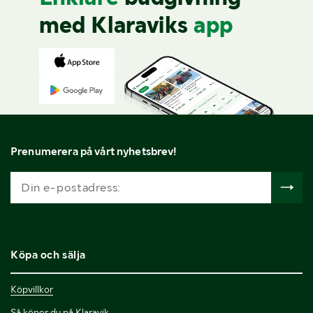
med Klaraviks
app
Prenumerera på vårt nyhetsbrev!
Köpa och sälja
Köpvillkor
Så köper du på Klaravik