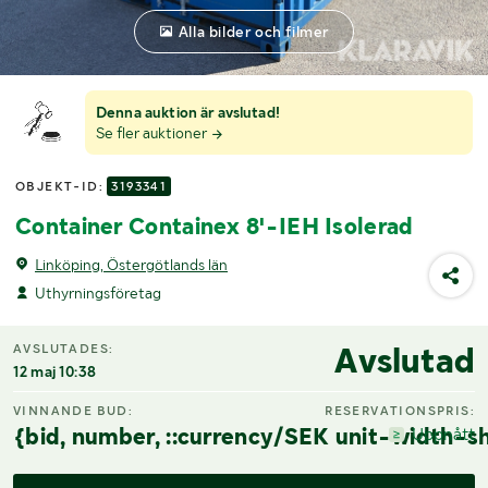
Alla bilder och filmer
Denna auktion är avslutad!
Se fler auktioner
OBJEKT-ID:
3193341
Container Containex 8'-IEH Isolerad
Linköping, Östergötlands län
Uthyrningsföretag
Avslutad
AVSLUTADES:
12 maj 10:38
VINNANDE BUD:
RESERVATIONSPRIS:
{bid, number, ::currency/SEK unit-width-sh
Uppnått