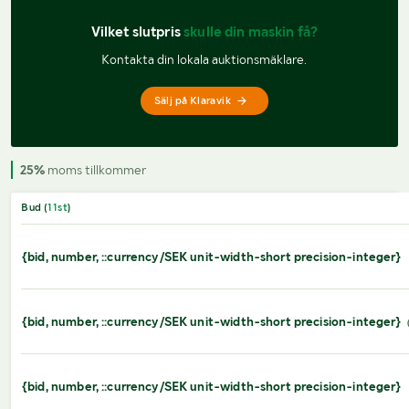
Vilket slutpris 
skulle din maskin få?
Kontakta din lokala auktionsmäklare.
Sälj på Klaravik
25%
moms tillkommer
Bud (
11
st
)
{bid, number, ::currency/SEK unit-width-short precision-integer}
{bid, number, ::currency/SEK unit-width-short precision-integer}
{bid, number, ::currency/SEK unit-width-short precision-integer}