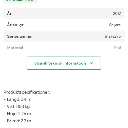
År
2012
År enligt
Säljare
Serienummer
61272275
Material
Stål
Isolering
Vägg Tak Golv
Visa all teknisk information
MÅTT OCH VIKT:
Vikt (kg)
900-1000kg
Produktspecifikationer:
Volym (m³)
9-10 m3
- Längd: 2.4 m
- Vikt: 800 kg
Längd (m)
2.44m
- Höjd: 2.26 m
- Bredd: 2.2 m
Bredd (m)
2.2m