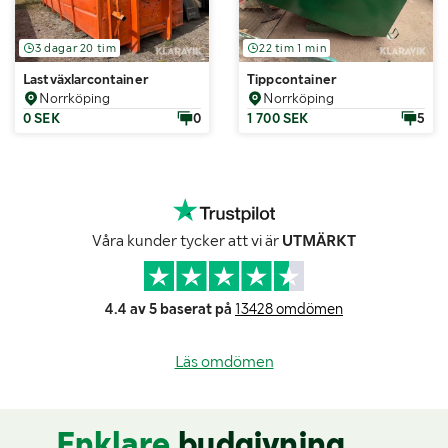
3 dagar 20 tim
22 tim 1 min
Lastväxlarcontainer
Tippcontainer
Norrköping
Norrköping
0 SEK
0
1 700 SEK
5
Våra kunder tycker att vi är
UTMÄRKT
4.4 av 5 baserat på
13428 omdömen
Läs omdömen
Enklare
budgivning