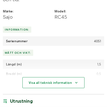
Märke:
Modell:
Sajo
RC45
INFORMATION:
Serienummer
4051
MÅTT OCH VIKT:
Längd (m)
1,5
Bredd (m)
0,5
Visa all teknisk information
Höjd (m)
1,05
LASTHJÄLPSINFORMATION:
Utrustning
Lasthjälp med
Lastmaskin