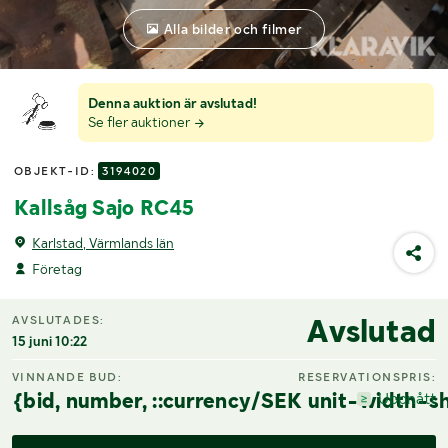
Alla bilder och filmer
Denna auktion är avslutad!
Se fler auktioner
OBJEKT-ID:
3194020
Kallsåg Sajo RC45
Karlstad, Värmlands län
Företag
Avslutad
AVSLUTADES:
15 juni 10:22
VINNANDE BUD:
RESERVATIONSPRIS:
{bid, number, ::currency/SEK unit-width-sh
Uppnått