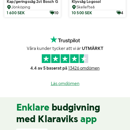
Kap/geringssåg 2st Bosch GTM12
Klyvsåg Logosol
Jönköping
Skellefteå
1 600 SEK
10
10 500 SEK
4
Våra kunder tycker att vi är
UTMÄRKT
4.4 av 5 baserat på
13426 omdömen
Läs omdömen
Enklare
budgivning
med Klaraviks
app