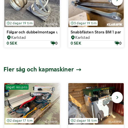
2 dagar 19 tim
3 dagar 19 tim
Fälgar och dubbelmontage utr Valmet 13.6-36 Valmet 305
Snabbfästen Stora BM 1 par
Karlstad
Karlstad
0 SEK
0
0 SEK
0
Fler såg och kapmaskiner
Inget res.pris
2 dagar 17 tim
2 dagar 18 tim