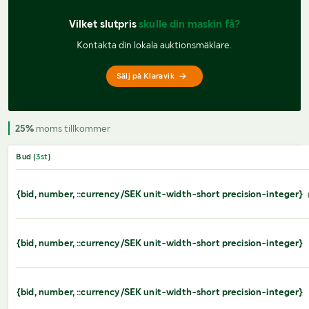
Vilket slutpris 
skulle din maskin få?
Kontakta din lokala auktionsmäklare.
Sälj på Klaravik
25%
moms tillkommer
Bud (
3
st
)
{bid, number, ::currency/SEK unit-width-short precision-integer}
{bid, number, ::currency/SEK unit-width-short precision-integer}
{bid, number, ::currency/SEK unit-width-short precision-integer}