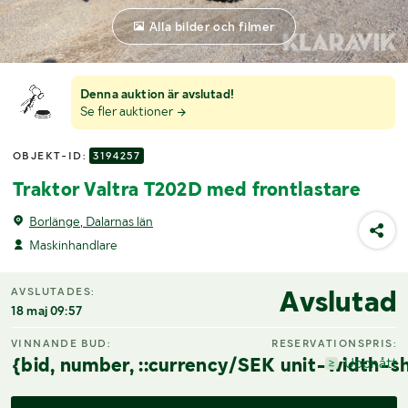
Alla bilder och filmer
Denna auktion är avslutad!
Se fler auktioner
OBJEKT-ID:
3194257
Traktor Valtra T202D med frontlastare
Borlänge, Dalarnas län
Maskinhandlare
Avslutad
AVSLUTADES:
18 maj 09:57
VINNANDE BUD:
RESERVATIONSPRIS:
{bid, number, ::currency/SEK unit-width-sh
Uppnått