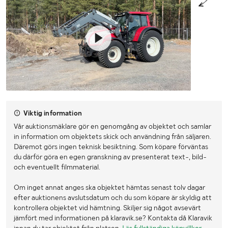
Viktig information
Vår auktionsmäklare gör en genomgång av objektet och samlar
in information om objektets skick och användning från säljaren.
Däremot görs ingen teknisk besiktning. Som köpare förväntas
du därför göra en egen granskning av presenterat text-, bild-
och eventuellt filmmaterial.
Om inget annat anges ska objektet hämtas senast tolv dagar
efter auktionens avslutsdatum och du som köpare är skyldig att
kontrollera objektet vid hämtning. Skiljer sig något avsevärt
jämfört med informationen på klaravik.se? Kontakta då Klaravik
innan du tar objektet från platsen.
Läs fullständiga köpvillkor
.