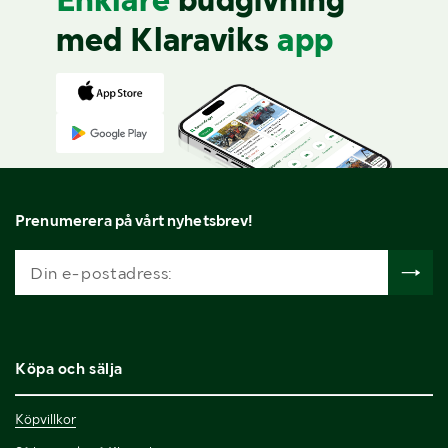
Enklare
budgivning
med Klaraviks
app
Prenumerera på vårt nyhetsbrev!
Köpa och sälja
Köpvillkor