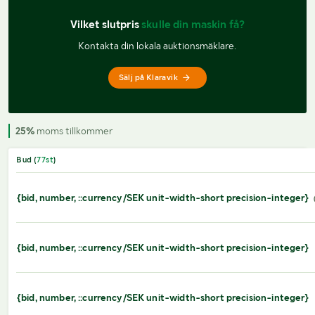
Vilket slutpris 
skulle din maskin få?
Kontakta din lokala auktionsmäklare.
Sälj på Klaravik
25%
moms tillkommer
Bud (
77
st
)
{bid, number, ::currency/SEK unit-width-short precision-integer}
{bid, number, ::currency/SEK unit-width-short precision-integer}
{bid, number, ::currency/SEK unit-width-short precision-integer}