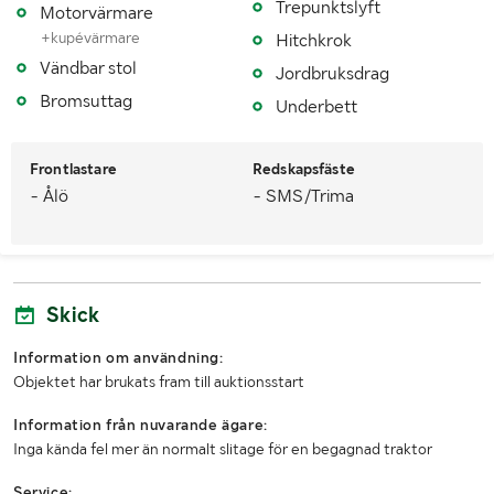
Trepunktslyft
Motorvärmare
+kupévärmare
Hitchkrok
Antal nycklar
1
Vändbar stol
Jordbruksdrag
Fordonsstatus
Avställd
Bromsuttag
Underbett
Senaste godkända besiktning
20111012
Frontlastare
Redskapsfäste
Importerad
Nej
- Ålö
- SMS/Trima
MÅTT OCH VIKT:
Tjänstevikt (kg)
5590
Skick
Lastvikt (kg)
10160
Information om användning:
Totalvikt (kg)
15750
Objektet har brukats fram till auktionsstart
Längd (mm)
5148
Information från nuvarande ägare:
Inga kända fel mer än normalt slitage för en begagnad traktor
Bredd (mm)
2550
Service: