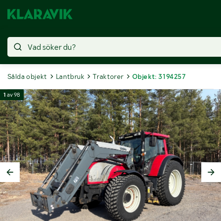
Sålda objekt
Lantbruk
Traktorer
Objekt: 3194257
1
av
98