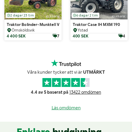
2 dagar 23 tim
6 dagar 2 tim
Traktor Bolinder-Munktell Viktor 230
Traktor Case IH MXM 190
Örnsköldsvik
Ystad
4 400 SEK
7
400 SEK
4
Våra kunder tycker att vi är
UTMÄRKT
4.4 av 5 baserat på
13422 omdömen
Läs omdömen