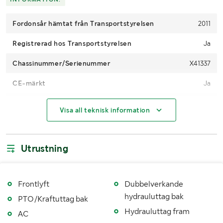
Fordonsår hämtat från Transportstyrelsen
2011
Registrerad hos Transportstyrelsen
Ja
Chassinummer/Serienummer
X41337
CE-märkt
Ja
Drifttimmar (h)
7240
Visa all teknisk information
Motoreffekt (kW/hk)
129 kW / 175 hp
4WD
Ja
Utrustning
Maxhastighet (km/h)
43
Drivmedel
Diesel
Frontlyft
Dubbelverkande
hydrauluttag bak
PTO/Kraftuttag bak
Dimensioner däck fram
540/65R30
Hydrauluttag fram
AC
Dimensioner däck bak
650/65R42