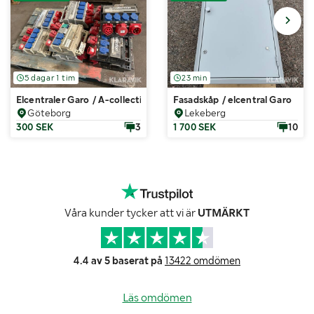
5 dagar 1 tim
23 min
Elcentraler Garo / A-collection 11 st
Fasadskåp / elcentral Garo
Göteborg
Lekeberg
300 SEK
3
1 700 SEK
10
Våra kunder tycker att vi är
UTMÄRKT
4.4 av 5 baserat på
13422 omdömen
Läs omdömen