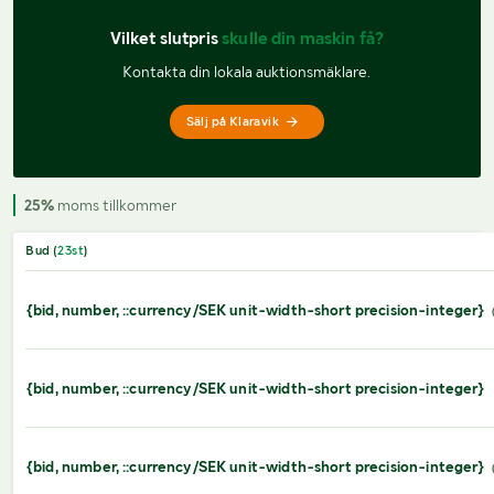
Vilket slutpris 
skulle din maskin få?
Kontakta din lokala auktionsmäklare.
Sälj på Klaravik
25%
moms tillkommer
Bud (
23
st
)
{bid, number, ::currency/SEK unit-width-short precision-integer}
{bid, number, ::currency/SEK unit-width-short precision-integer}
{bid, number, ::currency/SEK unit-width-short precision-integer}