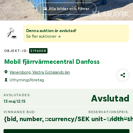
Alla bilder och filmer
Denna auktion är avslutad!
Se fler auktioner
OBJEKT-ID:
3196008
Mobil fjärrvärmecentral Danfoss
Vänersborg, Västra Götalands län
Uthyrningsföretag
Avslutad
AVSLUTADES:
13 maj 12:15
VINNANDE BUD:
RESERVATIONSPRIS:
{bid, number, ::currency/SEK unit-width-sh
Uppnått