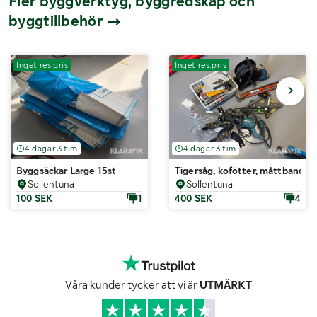
Fler byggverktyg, byggredskap och
byggtillbehör
Inget res.pris
Inget res.pris
4 dagar 3 tim
4 dagar 3 tim
Byggsäckar Large 15st
Tigersåg, kofötter, måttband, kl
Sollentuna
Sollentuna
100 SEK
1
400 SEK
4
Våra kunder tycker att vi är
UTMÄRKT