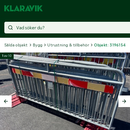
Sålda objekt
Bygg
Utrustning & tillbehör
Objekt: 3196154
1
av
10