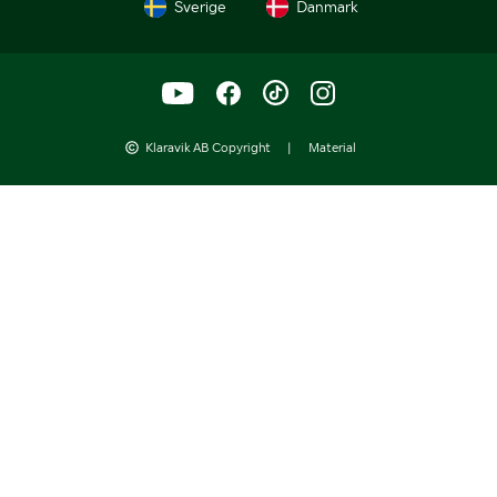
Sverige
Danmark
Klaravik AB Copyright
|
Material