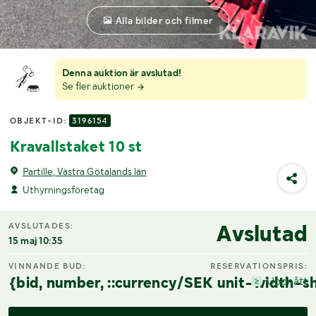
Alla bilder och filmer
Denna auktion är avslutad!
Se fler auktioner
OBJEKT-ID:
3196154
Kravallstaket 10 st
Partille, Västra Götalands län
Uthyrningsföretag
Avslutad
AVSLUTADES:
15 maj 10:35
VINNANDE BUD:
RESERVATIONSPRIS:
{bid, number, ::currency/SEK unit-width-sh
Uppnått