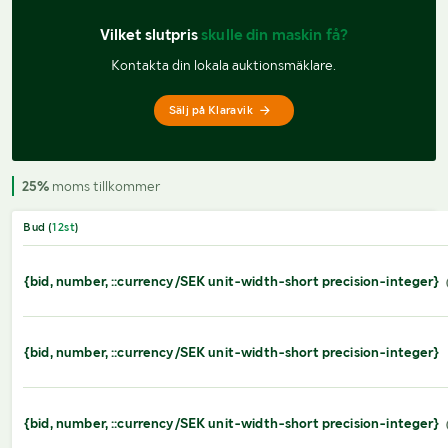
Vilket slutpris 
skulle din maskin få?
Kontakta din lokala auktionsmäklare.
Sälj på Klaravik
25%
moms tillkommer
Bud (
12
st
)
{bid, number, ::currency/SEK unit-width-short precision-integer}
{bid, number, ::currency/SEK unit-width-short precision-integer}
{bid, number, ::currency/SEK unit-width-short precision-integer}