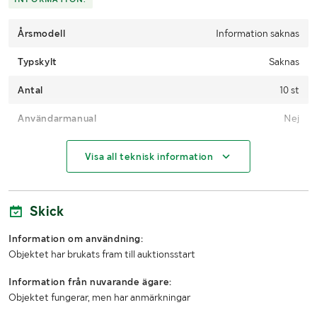
Årsmodell
Information saknas
Typskylt
Saknas
Antal
10 st
Användarmanual
Nej
MÅTT OCH VIKT:
Visa all teknisk information
Längd
Ca 2200 mm
Skick
Höjd
Ca 1100 mm
Information om användning:
LASTHJÄLPSINFORMATION:
Objektet har brukats fram till auktionsstart
Information från nuvarande ägare:
Lasthjälp med
Lastmaskin
Objektet fungerar, men har anmärkningar