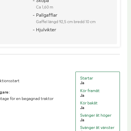
- Skopa
Ca 1,60 m
- Pallgafflar
Gaffel längd 92,5 cm bredd 10 cm
- Hjulvikter
Startar
uktionsstart
Ja
Kör framåt
gare:
Ja
litage för en begagnad traktor
Kör bakåt
Ja
Svänger åt höger
Ja
Svänger åt vänster