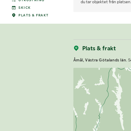
UTRUSTNING
du tar objektet från platsen
SKICK
PLATS & FRAKT
Plats & frakt
Åmål, Västra Götalands län.
So