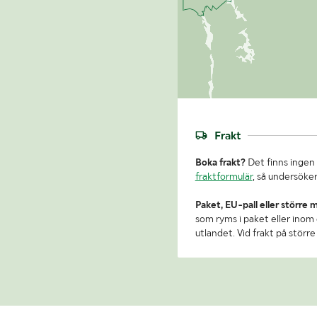
Frakt
Boka frakt?
Det finns ingen 
fraktformulär
, så undersöker
Paket, EU-pall eller större 
som ryms i paket eller inom e
utlandet. Vid frakt på stör