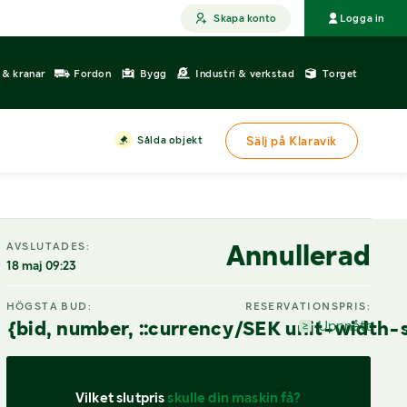
Skapa konto
Logga in
r & kranar
Fordon
Bygg
Industri & verkstad
Torget
Sålda objekt
Sälj på Klaravik
DIGITAL VISNING
Annullerad
AVSLUTADES:
18 maj 09:23
HÖGSTA BUD:
RESERVATIONSPRIS:
{bid, number, ::currency/SEK unit-width-
Uppnått
Vilket slutpris 
skulle din maskin få?