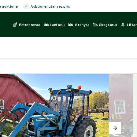
a auktioner
Auktioner utan res.pris
Entreprenad
Lantbruk
Grönyta
Skogsbruk
Lifta