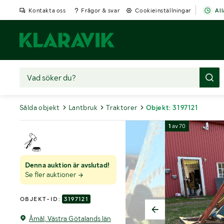
Kontakta oss
Frågor & svar
Cookieinställningar
All
Sålda objekt
Lantbruk
Traktorer
Objekt: 3197121
1
av
70
Denna auktion är avslutad!
Se fler auktioner
OBJEKT-ID:
3197121
Åmål, Västra Götalands län