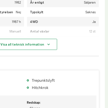
1982
År enligt
Säljaren
tyrelsen
Nej
Typskylt
Saknas
1987 h
4WD
Ja
Manuell
Antal växlar
12 st
Diesel
Antal nycklar
2
Visa all teknisk information
Trepunktslyft
Hitchkrok
Redskap: