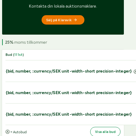
Kontakta din lokala auktionsmäklare.
Sälj på Klaravik
25%
moms tillkommer
Bud (
111
st
)
{bid, number, ::currency/SEK unit-width-short precision-integer}
{bid, number, ::currency/SEK unit-width-short precision-integer}
{bid, number, ::currency/SEK unit-width-short precision-integer}
Visa alla bud
= Autobud