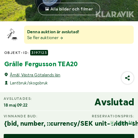
Alla bilder och filmer
Denna auktion är avslutad!
Se fler auktioner
OBJEKT-ID:
3197123
Grålle Fergusson TEA20
Åmål, Västra Götalands län
Lantbruk/skogsbruk
Avslutad
AVSLUTADES:
18 maj 09:22
VINNANDE BUD:
RESERVATIONSPRIS:
{bid, number, ::currency/SEK unit-width-sh
Uppnått