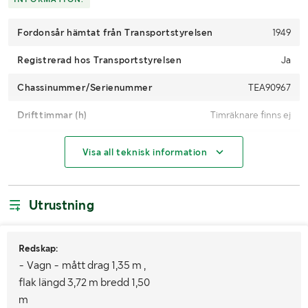
Fordonsår hämtat från Transportstyrelsen
1949
Registrerad hos Transportstyrelsen
Ja
Chassinummer/Serienummer
TEA90967
Drifttimmar (h)
Timräknare finns ej
Motoreffekt (kW/hk)
19 kW / 25 hp
Visa all teknisk information
Växellåda
Manuell
Drivmedel
Bensin
Utrustning
Antal nycklar
1
Redskap:
Fordonsstatus
Påställd
- Vagn - mått drag 1,35 m ,
Importerad
Nej
flak längd 3,72 m bredd 1,50
m