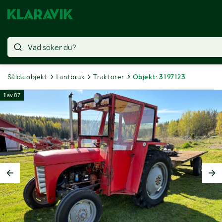
Sålda objekt
Lantbruk
Traktorer
Objekt: 3197123
1
av
87