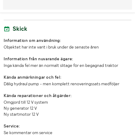
MÅTT OCH VIKT:
Tjänstevikt (kg)
1220
Skick
Längd (mm)
2920
Information om användning:
Bredd (mm)
1600
Objektet har inte varit i bruk under de senaste åren
Information från nuvarande ägare:
Inga kända fel mer än normalt slitage för en begagnad traktor
Kända anmärkningar och fel:
Dålig hydraul pump - men komplett renoveringssats medföljer
Kända reparationer och åtgärder:
Omgjord till 12 V system
Ny generator 12 V
Ny startmotor 12 V
Service:
Se kommentar om service