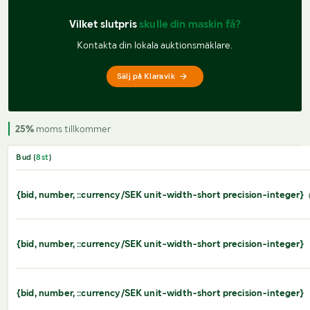
Vilket slutpris 
skulle din maskin få?
Kontakta din lokala auktionsmäklare.
Sälj på Klaravik
25%
moms tillkommer
Bud (
8
st
)
{bid, number, ::currency/SEK unit-width-short precision-integer}
{bid, number, ::currency/SEK unit-width-short precision-integer}
{bid, number, ::currency/SEK unit-width-short precision-integer}