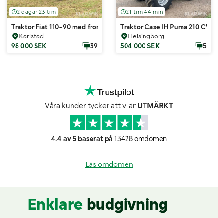
2 dagar 23 tim
21 tim 44 min
Traktor Fiat 110-90 med frontlastare
Traktor Case IH Puma 210 CVX
Karlstad
Helsingborg
98 000 SEK
39
504 000 SEK
5
Våra kunder tycker att vi är
UTMÄRKT
4.4 av 5 baserat på
13428 omdömen
Läs omdömen
Enklare
budgivning