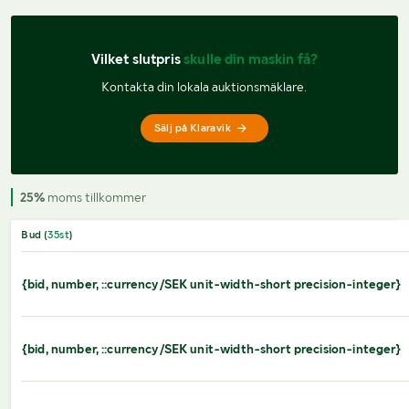
Vilket slutpris 
skulle din maskin få?
Kontakta din lokala auktionsmäklare.
Sälj på Klaravik
25%
moms tillkommer
Bud (
35
st
)
{bid, number, ::currency/SEK unit-width-short precision-integer}
{bid, number, ::currency/SEK unit-width-short precision-integer}