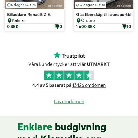
4 dagar 14 tim
4 dagar 13 tim
Billaddare Renault Z.E.
Glasfiberskåp till transportbil
Kalmar
Örebro
0 SEK
0
1 600 SEK
10
Våra kunder tycker att vi är
UTMÄRKT
4.4 av 5 baserat på
13426 omdömen
Läs omdömen
Enklare
budgivning