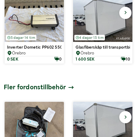
3 dagar 14 tim
4 dagar 13 tim
Inverter Dometic PP602 550 W
Glasfiberskåp till transportbil
Örebro
Örebro
0 SEK
0
1 600 SEK
10
Fler fordonstillbehör