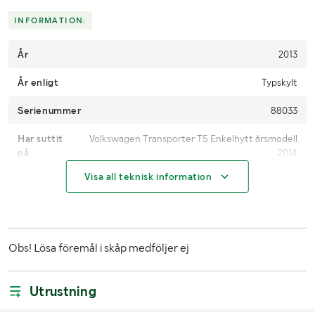
Skicka en finansieringsförfrågan här
.
INFORMATION:
År
2013
År enligt
Typskylt
Serienummer
88033
Har suttit
Volkswagen Transporter T5 Enkelhytt årsmodell
på
2014
Visa all teknisk information
MÅTT OCH VIKT:
Längd (mm)
Ca 4250
Obs! Lösa föremål i skåp medföljer ej
Bredd (mm)
Ca 2020
Höjd (mm)
Ca 1690 (ram till överkant skåp)
Utrustning
LASTHJÄLPSINFORMATION: