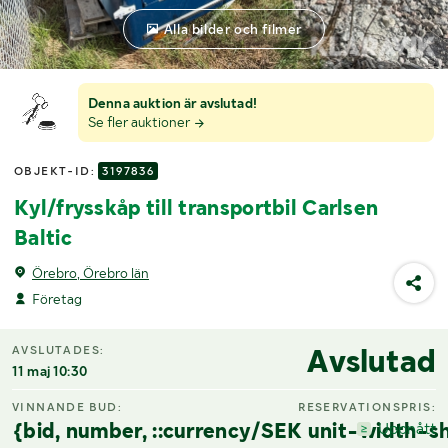
Alla bilder och filmer
Denna auktion är avslutad!
Se fler auktioner
OBJEKT-ID:
3197836
Kyl/frysskåp till transportbil Carlsen
Baltic
Örebro, Örebro län
Företag
Avslutad
AVSLUTADES:
11 maj 10:30
VINNANDE BUD:
RESERVATIONSPRIS:
{bid, number, ::currency/SEK unit-width-sh
Uppnått