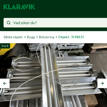
Sålda objekt
Bygg
Belysning
Objekt: 3198531
1
av
8