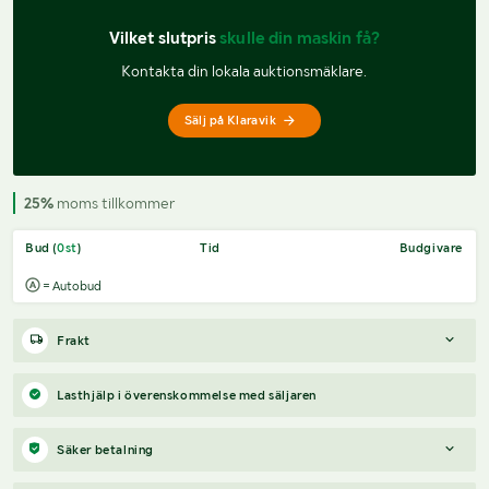
Vilket slutpris 
skulle din maskin få?
Kontakta din lokala auktionsmäklare.
Sälj på Klaravik
25%
moms tillkommer
Bud (
0
st
)
Tid
Budgivare
= Autobud
Frakt
Boka frakt?
Det finns ingen specifik information om frakt för
Lasthjälp i överenskommelse med säljaren
just det här objektet, men om du skickar oss en förfrågan via
vårt
fraktformulär
, så undersöker vi möjligheten.
Säker betalning
Paket, EU-pall eller större maskin?
Klaravik har fraktavtal med