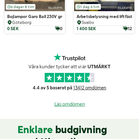
6 dagar 8 tim
1 dag 6 tim
Bojlampor Garo Ball 230V gröna & röda ca 18 st
Arbetsbelysning med liftfäste
Göteborg
Svalöv
0 SEK
0
1 400 SEK
12
Våra kunder tycker att vi är
UTMÄRKT
4.4 av 5 baserat på
13412 omdömen
Läs omdömen
Enklare
budgivning