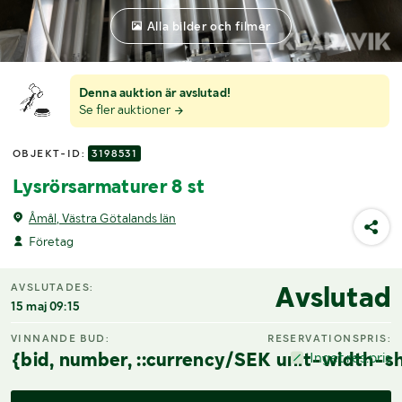
Alla bilder och filmer
Denna auktion är avslutad!
Se fler auktioner
OBJEKT-ID:
3198531
Lysrörsarmaturer 8 st
Åmål, Västra Götalands län
Företag
Avslutad
AVSLUTADES:
15 maj 09:15
VINNANDE BUD:
RESERVATIONSPRIS:
{bid, number, ::currency/SEK unit-width-sh
Inget res.pris