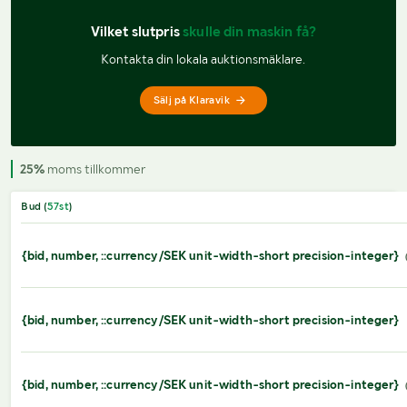
Vilket slutpris 
skulle din maskin få?
Kontakta din lokala auktionsmäklare.
Sälj på Klaravik
25%
moms tillkommer
Bud (
57
st
)
{bid, number, ::currency/SEK unit-width-short precision-integer}
{bid, number, ::currency/SEK unit-width-short precision-integer}
{bid, number, ::currency/SEK unit-width-short precision-integer}