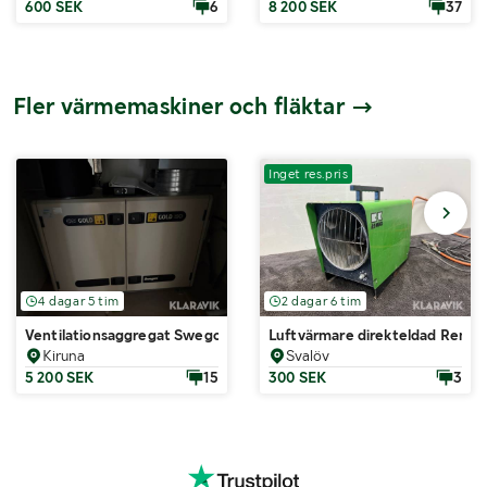
600 SEK
6
8 200 SEK
37
Fler värmemaskiner och fläktar
Inget res.pris
4 dagar 5 tim
2 dagar 6 tim
Ventilationsaggregat Swegon Gold 07ERXTOP
Luftvärmare direkteldad Remc
Kiruna
Svalöv
5 200 SEK
15
300 SEK
3