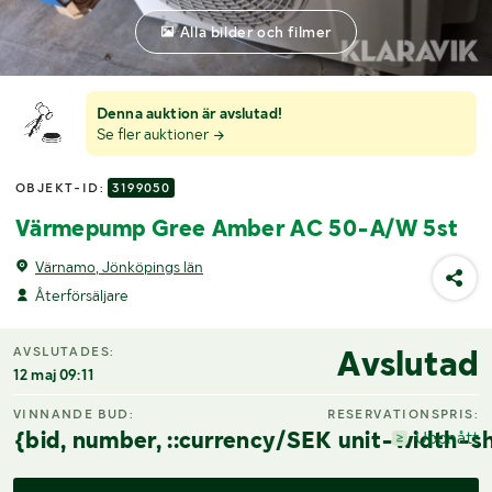
Alla bilder och filmer
Denna auktion är avslutad!
Se fler auktioner
OBJEKT-ID:
3199050
Värmepump Gree Amber AC 50-A/W 5st
Värnamo, Jönköpings län
Återförsäljare
Avslutad
AVSLUTADES:
12 maj 09:11
VINNANDE BUD:
RESERVATIONSPRIS:
{bid, number, ::currency/SEK unit-width-sh
Uppnått