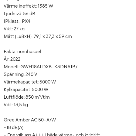
Värme ineffekt: 1385 W
Ljudnivå: 56 dB
IPklass: IPX4
Vikt: 27 kg
Mått (LxBxH): 79,1 x 37,3 x 59 cm
Fakta inomhusdel:
År: 2022
Modell: GWH18ALDXB-K3DNA1B/I
Spänning: 240 V
Värmekapacitet: 5000 W
Kylkapacitet: 5000 W
Luftflöde: 850 m³/tim
Vikt: 13,5 kg
Gree Amber AC 50-A/W
-18 dB(A)
- Energiklass A+++ i både värme- och kyldrift