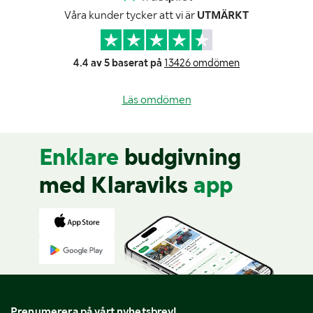
Våra kunder tycker att vi är
UTMÄRKT
4.4 av 5 baserat på
13426 omdömen
Läs omdömen
Enklare
budgivning
med Klaraviks
app
Prenumerera på vårt nyhetsbrev!