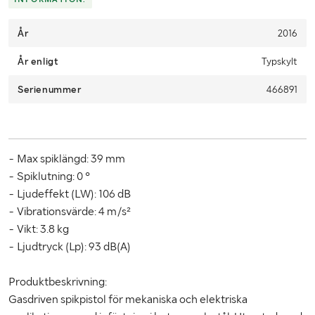
Selectable days for collection can be found in the booking
År
portal. A link to the booking portal will be sent via email when
2016
Klaravik has received your payment.
År enligt
Typskylt
Due to lack of space, it is important that you as a buyer pick up
Serienummer
within 12 days from the end of the auction.
466891
- Max spiklängd: 39 mm
- Spiklutning: 0 °
- Ljudeffekt (LW): 106 dB
- Vibrationsvärde: 4 m/s²
- Vikt: 3.8 kg
- Ljudtryck (Lp): 93 dB(A)
Produktbeskrivning:
Gasdriven spikpistol för mekaniska och elektriska