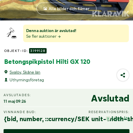
Alla bilder och filmer
Denna auktion är avslutad!
Se fler auktioner
OBJEKT-ID:
3199128
Betongspikpistol Hilti GX 120
Svalöv, Skåne län
Uthyrningsföretag
Avslutad
AVSLUTADES:
11 maj 09:26
VINNANDE BUD:
RESERVATIONSPRIS:
{bid, number, ::currency/SEK unit-width-sh
Uppnått