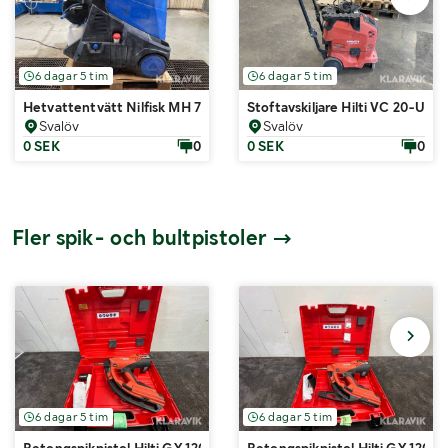
6 dagar 5 tim
6 dagar 5 tim
Hetvattentvätt Nilfisk MH 7P-180/1260
Stoftavskiljare Hilti VC 20-UM-
Svalöv
Svalöv
0 SEK
0
0 SEK
0
Fler spik- och bultpistoler
6 dagar 5 tim
6 dagar 5 tim