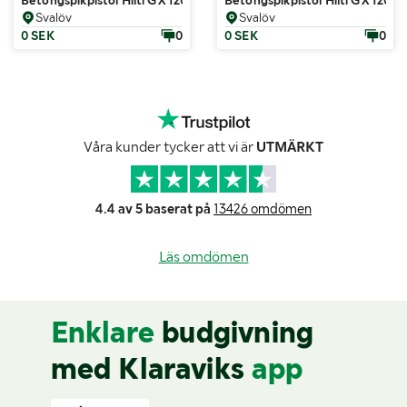
Betongspikpistol Hilti GX 120
Betongspikpistol Hilti GX 120-
Svalöv
Svalöv
0 SEK
0
0 SEK
0
Våra kunder tycker att vi är
UTMÄRKT
4.4 av 5 baserat på
13426 omdömen
Läs omdömen
Enklare
budgivning
med Klaraviks
app