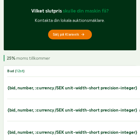
Vilket slutpris 
skulle din maskin få?
Kontakta din lokala auktionsmäklare.
Sälj på Klaravik
25%
moms tillkommer
Bud (
12
st
)
{bid, number, ::currency/SEK unit-width-short precision-integer}
{bid, number, ::currency/SEK unit-width-short precision-integer}
{bid, number, ::currency/SEK unit-width-short precision-integer}