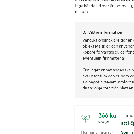
Inga kända fel mer än normalt g
maskin
Viktig information
Vår auktionsmäklare gör en
objektets skick och användn
köpare förväntas du därför 
eventuellt filmmaterial.
Om inget annat anges ska o
avslutsdatum och du som köpa
sig något avsevärt jämfört 
du tar objektet från platsen
366 kg
... är
CO₂e
att kö
Hur har vi räknat?
Som jä