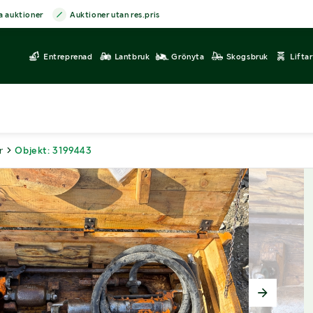
a auktioner
Auktioner utan res.pris
Entreprenad
Lantbruk
Grönyta
Skogsbruk
Lifta
r
Objekt: 3199443