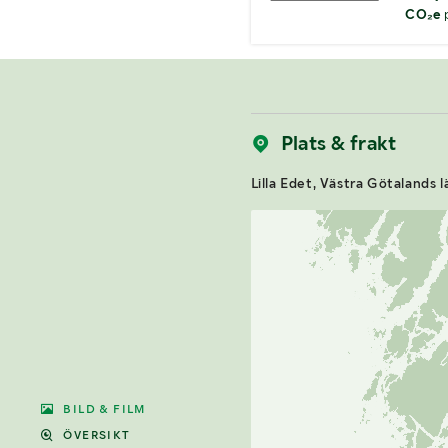
CO₂e
p
Plats & frakt
Lilla Edet, Västra Götalands l
BILD & FILM
ÖVERSIKT