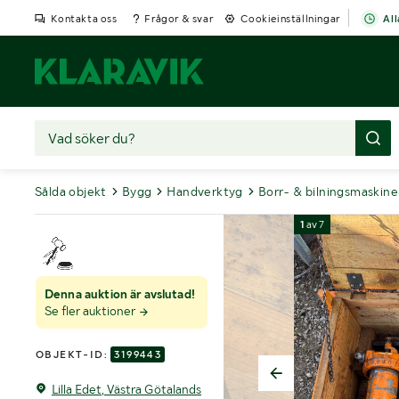
Kontakta oss
Frågor & svar
Cookieinställningar
All
Sålda objekt
Bygg
Handverktyg
Borr- & bilningsmaskine
1
av
7
Denna auktion är avslutad!
Se fler auktioner
OBJEKT-ID:
3199443
Lilla Edet, Västra Götalands