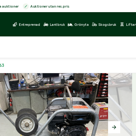
a auktioner
Auktioner utan res.pris
Entreprenad
Lantbruk
Grönyta
Skogsbruk
Lifta
463