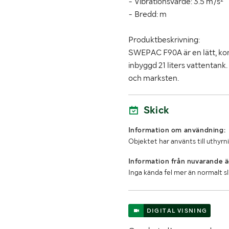
- Vibrationsvärde: 3.5 m/s²
- Bredd: m
Produktbeskrivning:
SWEPAC F90A är en lätt, ko
inbyggd 21 liters vattentank.
och marksten.
Skick
Information om användning:
Objektet har använts till uthyrn
Information från nuvarande ä
Inga kända fel mer än normalt s
DIGITAL VISNING