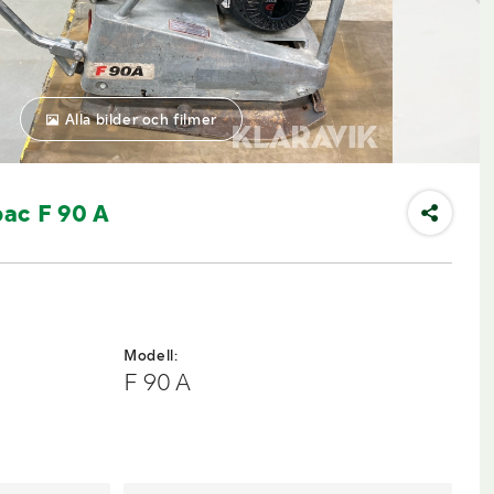
Alla bilder och filmer
ac F 90 A
Modell:
F 90 A