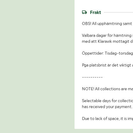
Frakt
OBS! All upphämtning samt b
Valbara dagar för hämtning s
med att Klaravik mottagit d
Öppettider: Tisdag-torsdag
Pga platsbrist är det viktig
----------
NOTE! All collections are ma
Selectable days for collecti
has received your payment.
Due to lack of space, it is 