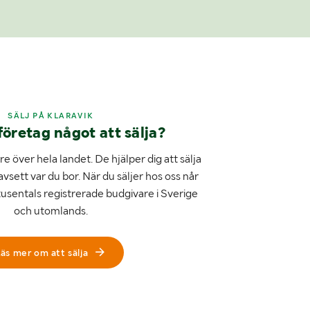
SÄLJ PÅ KLARAVIK
företag något att sälja?
e över hela landet. De hjälper dig att sälja
avsett var du bor. När du säljer hos oss når
tusentals registrerade budgivare i Sverige
och utomlands.
äs mer om att sälja