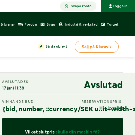
Skapa konto
Logga in
r & kranar
Fordon
Bygg
Industri & verkstad
Torget
Sålda objekt
Sälj på Klaravik
DIGITAL VISNING
Avslutad
AVSLUTADES:
17 juni 11:38
VINNANDE BUD:
RESERVATIONSPRIS:
{bid, number, ::currency/SEK unit-width-
Uppnått
Vilket slutpris 
skulle din maskin få?