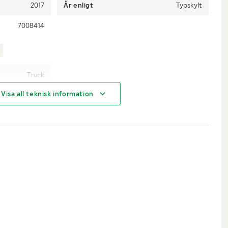
2017
År enligt
Typskylt
7008414
Truck
Visa all teknisk information