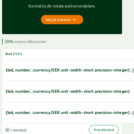
Kontakta din lokala auktionsmäklare.
Sälj på Klaravik
25%
moms tillkommer
Bud (
19
st
)
{bid, number, ::currency/SEK unit-width-short precision-integer}
{bid, number, ::currency/SEK unit-width-short precision-integer}
{bid, number, ::currency/SEK unit-width-short precision-integer}
Visa alla bud
= Autobud