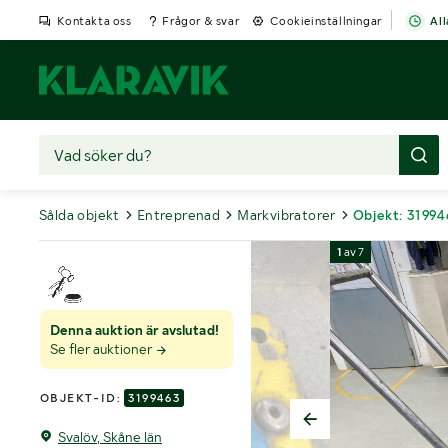
Kontakta oss
Frågor & svar
Cookieinställningar
All
Sålda objekt
Entreprenad
Markvibratorer
Objekt: 3199
1
av
7
Denna auktion är avslutad!
Se fler auktioner
OBJEKT-ID:
3199463
Svalöv, Skåne län