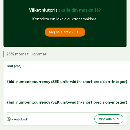
Vilket slutpris 
skulle din maskin få?
Kontakta din lokala auktionsmäklare.
Sälj på Klaravik
25%
moms tillkommer
Bud (
2
st
)
{bid, number, ::currency/SEK unit-width-short precision-integer}
{bid, number, ::currency/SEK unit-width-short precision-integer}
Visa alla bud
= Autobud