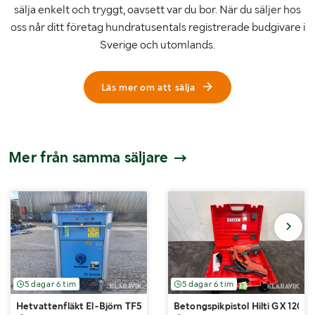
sälja enkelt och tryggt, oavsett var du bor. När du säljer hos
oss når ditt företag hundratusentals registrerade budgivare i
Sverige och utomlands.
Läs mer om att sälja
Mer från samma säljare
5 dagar 6 tim
5 dagar 6 tim
Hetvattenfläkt El-Björn TF50HWI
Betongspikpistol Hilti GX 120-