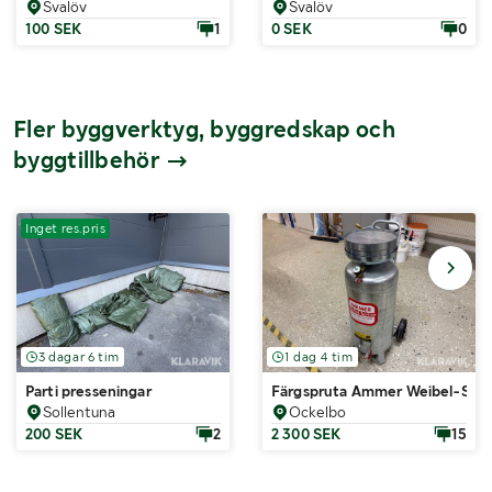
Svalöv
Svalöv
100 SEK
1
0 SEK
0
Fler byggverktyg, byggredskap och
byggtillbehör
Inget res.pris
3 dagar 6 tim
1 dag 4 tim
Parti presseningar
Färgspruta Ammer Weibel-Sprit
Sollentuna
Ockelbo
200 SEK
2
2 300 SEK
15