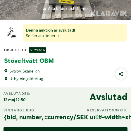
Alla bilder och filmer
Denna auktion är avslutad!
Se fler auktioner
OBJEKT-ID:
3199586
Stöveltvätt OBM
Svalöv, Skåne län
Uthyrningsföretag
Avslutad
AVSLUTADES:
12 maj 12:50
VINNANDE BUD:
RESERVATIONSPRIS:
{bid, number, ::currency/SEK unit-width-sh
Inget res.pris