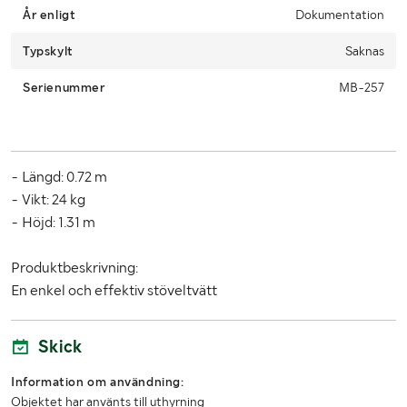
År enligt
Dokumentation
Due to lack of space, it is important that you as a buyer pick up
Typskylt
within 12 days from the end of the auction.
Saknas
Serienummer
MB-257
- Längd: 0.72 m
- Vikt: 24 kg
- Höjd: 1.31 m
Produktbeskrivning:
En enkel och effektiv stöveltvätt
Skick
Information om användning:
Objektet har använts till uthyrning