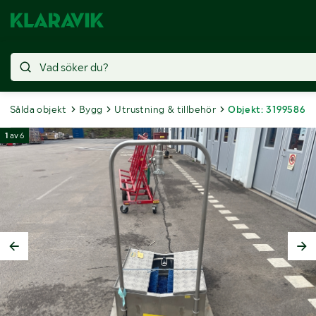
Sålda objekt
Bygg
Utrustning & tillbehör
Objekt: 3199586
1
av
6