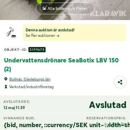
Alla bilder och filmer
Denna auktion är avslutad!
Se fler auktioner
OBJEKT-ID:
3199675
Undervattensdrönare SeaBotix LBV 150
(2)
Bollnäs, Gävleborgs län
Verkstad/industriföretag
Avslutad
AVSLUTADES:
12 maj 11:39
VINNANDE BUD:
RESERVATIONSPRIS:
{bid, number, ::currency/SEK unit-width-sh
Uppnått