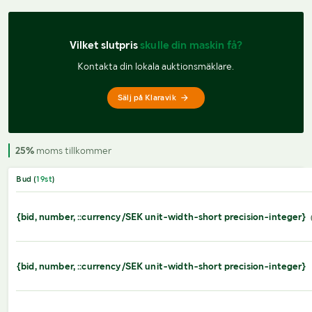
Vilket slutpris 
skulle din maskin få?
Kontakta din lokala auktionsmäklare.
Sälj på Klaravik
25%
moms tillkommer
Bud (
19
st
)
{bid, number, ::currency/SEK unit-width-short precision-integer}
{bid, number, ::currency/SEK unit-width-short precision-integer}