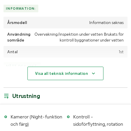
Skicka en finansieringsförfrågan här
.
INFORMATION:
Årsmodell
Information saknas
Användning
Övervakning/inspektion under vatten Brukats för
sområde
kontroll byggnationer under vatten
Antal
1st
MÅTT OCH VIKT:
Visa all teknisk information
Vikt (kg)
Ca 11mg i luft
Längd (mm)
530mm
Utrustning
Bredd (mm)
245mm
Höjd (mm)
Ca 300mm
Kameror (Night-funktion
Kontroll -
och färg)
sidoförflyttning, rotation
Övriga
Maxdjup: 300m enligt säljare Hastighet: 1,5-3 knop,