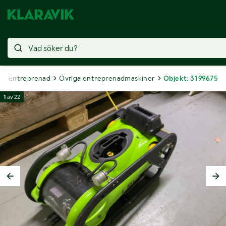
Entreprenad
Övriga entreprenadmaskiner
Objekt: 3199675
1
av
22