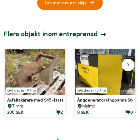
Läs mer om att sälja
Flera objekt inom entreprenad
4 dagar 19 tim
6 dagar 18 tim
Asfaltskärare med S45-fäste
Ånggenerator/ångpanna Stea
Timrå
Malmö
200 SEK
2
0 SEK
0