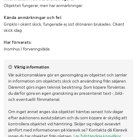
Objektet fungerar, men har anmärkningar
Kända anmärkningar och fel:
Gripklo i okänt skick, fungerade ej sist drönaren brukades. Okänt
skick idag
Har förvarats:
Inomhus I förvaringslåda
Viktig information
Vår auktionsmäklare gör en genomgång av objektet och samlar
in information om objektets skick och användning från säljaren.
Däremot görs ingen teknisk besiktning. Som köpare förväntas
du därför göra en egen granskning av presenterat text-, bild-
och eventuellt filmmaterial.
Om inget annat anges ska objektet hämtas senast tolv dagar
efter auktionens avslutsdatum och du som köpare är skyldig att
kontrollera objektet vid hämtning. Skiljer sig något avsevärt
jämfört med informationen på klaravik.se? Kontakta då Klaravik
innan du tar objektet från platsen.
Läs fullständiga köpvillkor
.