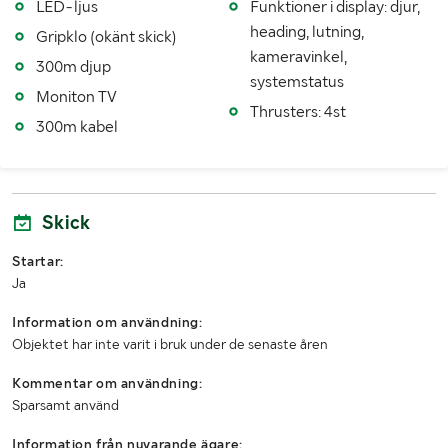
LED-ljus
Funktioner i display: djur,
mått
0,8-1,5m/s Rotation: 180-270 grader tilt
heading, lutning,
Gripklo (okänt skick)
kameravinkel,
300m djup
systemstatus
Moniton TV
Thrusters: 4st
300m kabel
Skick
Startar:
Ja
Information om användning:
Objektet har inte varit i bruk under de senaste åren
Kommentar om användning:
Sparsamt använd
Information från nuvarande ägare: