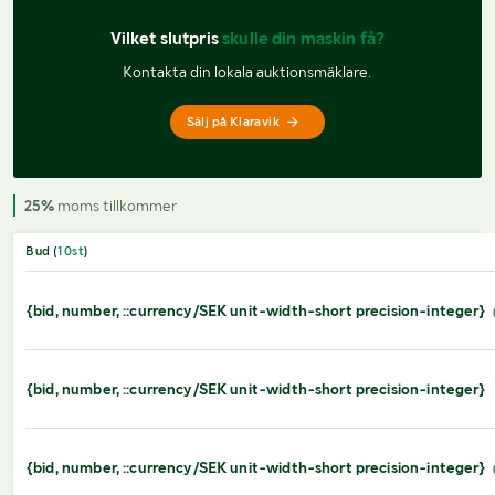
Vilket slutpris 
skulle din maskin få?
Kontakta din lokala auktionsmäklare.
Sälj på Klaravik
25%
moms tillkommer
Bud (
10
st
)
{bid, number, ::currency/SEK unit-width-short precision-integer}
{bid, number, ::currency/SEK unit-width-short precision-integer}
{bid, number, ::currency/SEK unit-width-short precision-integer}