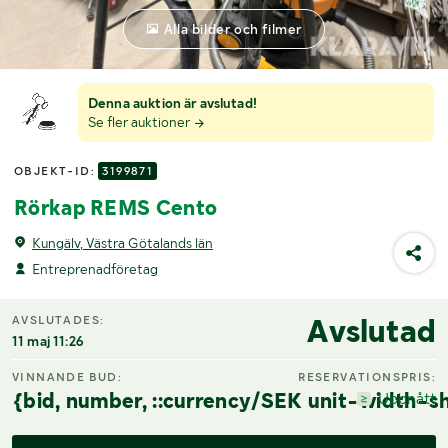
Alla bilder och filmer
Denna auktion är avslutad!
Se fler auktioner
OBJEKT-ID:
3199871
Rörkap REMS Cento
Kungälv, Västra Götalands län
Entreprenadföretag
Avslutad
AVSLUTADES:
11 maj 11:26
VINNANDE BUD:
RESERVATIONSPRIS:
{bid, number, ::currency/SEK unit-width-sh
Uppnått