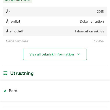
År
2015
År enligt
Dokumentation
Årsmodell
Information saknas
Serienummer
735164
Effekt (W)
1200w
Visa all teknisk information
Antal
1
Utrustning
Bord