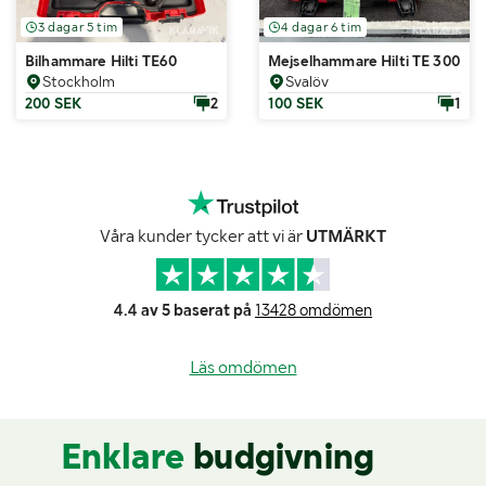
3 dagar 5 tim
4 dagar 6 tim
Bilhammare Hilti TE60
Mejselhammare Hilti TE 300 AV
Stockholm
Svalöv
200 SEK
2
100 SEK
1
Våra kunder tycker att vi är
UTMÄRKT
4.4 av 5 baserat på
13428 omdömen
Läs omdömen
Enklare
budgivning