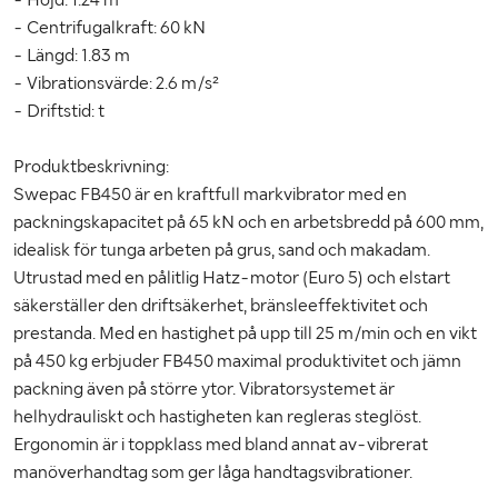
- Centrifugalkraft: 60 kN
- Längd: 1.83 m
- Vibrationsvärde: 2.6 m/s²
- Driftstid: t
Produktbeskrivning:
Swepac FB450 är en kraftfull markvibrator med en
packningskapacitet på 65 kN och en arbetsbredd på 600 mm,
idealisk för tunga arbeten på grus, sand och makadam.
Utrustad med en pålitlig Hatz-motor (Euro 5) och elstart
säkerställer den driftsäkerhet, bränsleeffektivitet och
prestanda. Med en hastighet på upp till 25 m/min och en vikt
på 450 kg erbjuder FB450 maximal produktivitet och jämn
packning även på större ytor. Vibratorsystemet är
helhydrauliskt och hastigheten kan regleras steglöst.
Ergonomin är i toppklass med bland annat av-vibrerat
manöverhandtag som ger låga handtagsvibrationer.