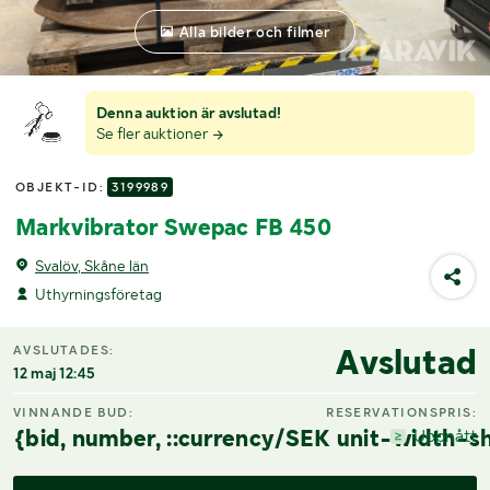
Alla bilder och filmer
Denna auktion är avslutad!
Se fler auktioner
OBJEKT-ID:
3199989
Markvibrator Swepac FB 450
Svalöv, Skåne län
Uthyrningsföretag
Avslutad
AVSLUTADES:
12 maj 12:45
VINNANDE BUD:
RESERVATIONSPRIS:
{bid, number, ::currency/SEK unit-width-sh
Uppnått