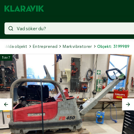
Sålda objekt
Entreprenad
Markvibratorer
Objekt: 3199989
1
av
7