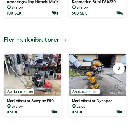
Armeringsklipp Hitachi Mu16
Kapmaskin Stihl TSA230
Svalöv
Svalöv
100 SEK
1
600 SEK
6
Fler markvibratorer
5 dagar 21 tim
4 dagar 21 tim
Markvibrator Swepac F50
Markvibrator Dynapac
Svalöv
Eslöv
0 SEK
0
0 SEK
0