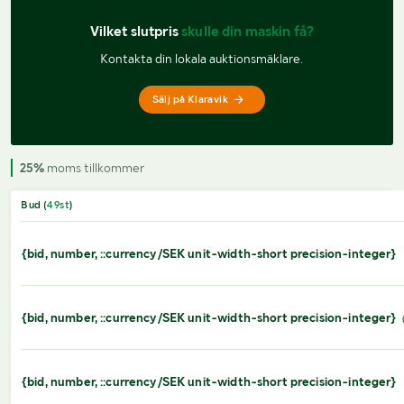
Vilket slutpris 
skulle din maskin få?
Kontakta din lokala auktionsmäklare.
Sälj på Klaravik
25%
moms tillkommer
Bud (
49
st
)
{bid, number, ::currency/SEK unit-width-short precision-integer}
{bid, number, ::currency/SEK unit-width-short precision-integer}
{bid, number, ::currency/SEK unit-width-short precision-integer}