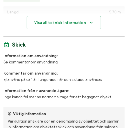
Längd
5,70 m
Visa all teknisk information
Bredd
0,34 m
Höjd
0,45 m
Skick
Övriga mått
Bandbredd: 19,5 cm
Information om användning:
Se kommentar om användning
Kommentar om användning:
Ej använd på ca 1 år, fungerade när den slutade användas
Information från nuvarande ägare:
Inga kända fel mer än normalt slitage för ett begagnat objekt
Viktig information
Vår auktionsmäklare gör en genomgång av objektet och samlar
in information om objektets skick och användning från säljaren.