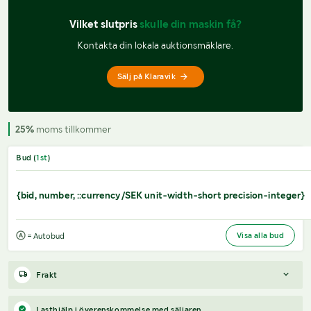
Vilket slutpris 
skulle din maskin få?
Kontakta din lokala auktionsmäklare.
Sälj på Klaravik
25%
moms tillkommer
Bud (
1
st
)
{bid, number, ::currency/SEK unit-width-short precision-integer}
Visa alla bud
= Autobud
Frakt
Boka frakt?
Det finns ingen specifik information om frakt för
Lasthjälp i överenskommelse med säljaren