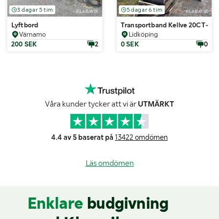
3 dagar 5 tim
5 dagar 6 tim
Lyftbord
Transportband Kellve 20CT-R6
Värnamo
Lidköping
200 SEK
2
0 SEK
0
Våra kunder tycker att vi är
UTMÄRKT
4.4 av 5 baserat på
13422 omdömen
Läs omdömen
Enklare
budgivning