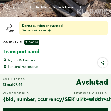
Alla bilder och filmer
Denna auktion är avslutad!
Se fler auktioner
OBJEKT-ID:
3200116
Transportband
Nybro, Kalmar län
Lantbruk/skogsbruk
Avslutad
AVSLUTADES:
12 maj 09:44
VINNANDE BUD:
RESERVATIONSPRIS:
{bid, number, ::currency/SEK unit-width-sh
Inget res.pris