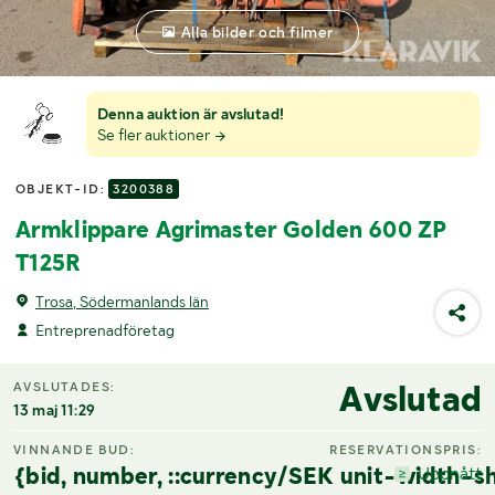
Alla bilder och filmer
Denna auktion är avslutad!
Se fler auktioner
OBJEKT-ID:
3200388
Armklippare Agrimaster Golden 600 ZP
T125R
Trosa, Södermanlands län
Entreprenadföretag
Avslutad
AVSLUTADES:
13 maj 11:29
VINNANDE BUD:
RESERVATIONSPRIS:
{bid, number, ::currency/SEK unit-width-sh
Uppnått