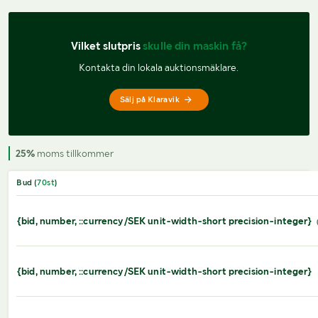
Vilket slutpris 
skulle din maskin få?
Kontakta din lokala auktionsmäklare.
Sälj på Klaravik
25%
moms tillkommer
Bud (
70
st
)
{bid, number, ::currency/SEK unit-width-short precision-integer}
{bid, number, ::currency/SEK unit-width-short precision-integer}