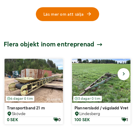
Läs mer om att sälja
Flera objekt inom entreprenad
6 dagar 0 tim
3 dagar 0 tim
Transportband 21 m
Plannersladd / vägsladd Vreten 
Skövde
Lindesberg
0 SEK
0
100 SEK
1