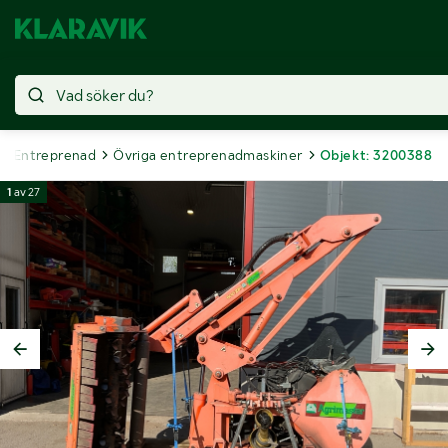
Entreprenad
Övriga entreprenadmaskiner
Objekt: 3200388
1
av
27