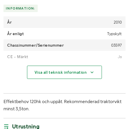
Skicka en finansieringsförfrågan här
.
INFORMATION:
År
2010
År enligt
Typskylt
Chassinummer/Serienummer
03597
CE - Märkt
Ja
MÅTT OCH VIKT:
Visa all teknisk information
Vikt (kg)
1370
Bredd (mm)
Arbetsbredd 125cm
Effektbehov 120hk och uppåt. Rekommenderad traktorvikt
Övriga mått
Räckvidd 6m
minst 3,5ton.
Utrustning