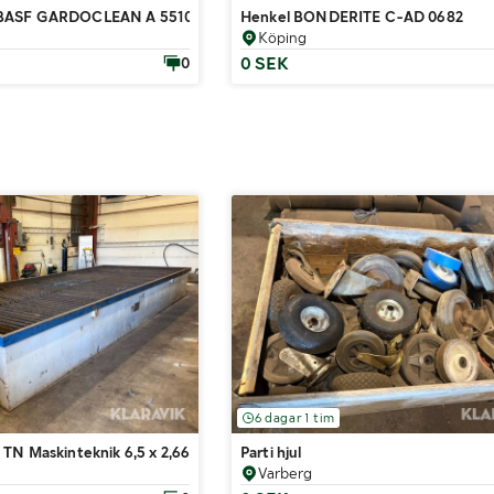
BASF GARDOCLEAN A 5510/5 2 st
Henkel BONDERITE C-AD 0682
Köping
0 SEK
0
6 dagar 1 tim
TN Maskinteknik 6,5 x 2,66 x 0,8 m
Parti hjul
Varberg