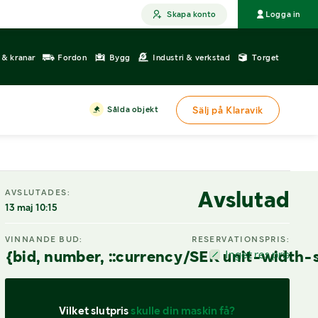
Skapa konto
Logga in
r & kranar
Fordon
Bygg
Industri & verkstad
Torget
Sålda objekt
Sälj på Klaravik
Avslutad
AVSLUTADES:
13 maj 10:15
VINNANDE BUD:
RESERVATIONSPRIS:
{bid, number, ::currency/SEK unit-width-
Inget res.pris
Vilket slutpris 
skulle din maskin få?