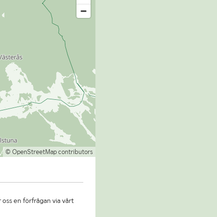
© OpenStreetMap contributors
 oss en förfrågan via vårt