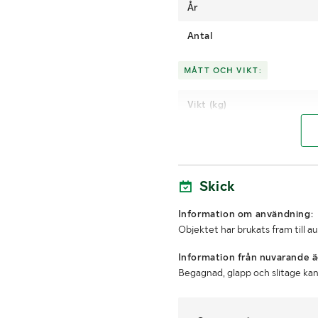
År
Antal
MÅTT OCH VIKT:
Vikt (kg)
Höjd
LASTHJÄLPSINFORMATION:
Skick
Lasthjälp med
Information om användning:
Objektet har brukats fram till a
Information från nuvarande ä
Begagnad, glapp och slitage k