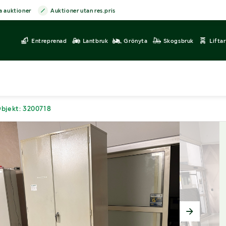
a auktioner
Auktioner utan res.pris
Entreprenad
Lantbruk
Grönyta
Skogsbruk
Lifta
bjekt: 3200718