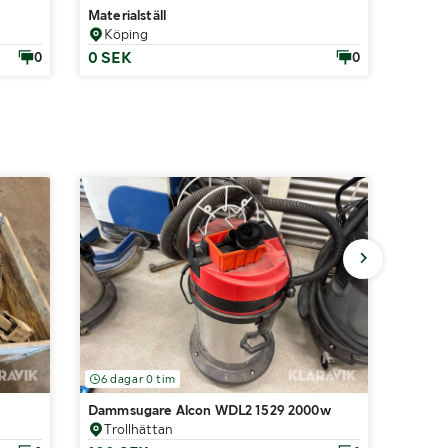
Materialställ
Skurv
Köping
Köp
0 SEK
2 200
0
0
6 dagar 0 tim
4 dag
Dammsugare Alcon WDL2 1529 2000w
Skärvä
Trollhättan
Köp