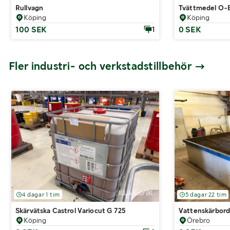
Rullvagn
Tvättmedel O-
Köping
Köping
100 SEK
0 SEK
1
Fler industri- och verkstadstillbehör
4 dagar 1 tim
5 dagar 22 tim
Skärvätska Castrol Variocut G 725
Vattenskärbord 
Köping
Örebro