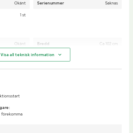
Okänt
Serienummer
Saknas
1 st
Okänt
Bredd
Ca 102 cm
Visa all teknisk information
Ca 217 cm
Djup
Ca 53 cm
Truck
uktionsstart
gare:
an förekomma