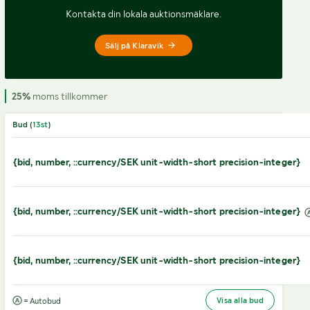
Kontakta din lokala auktionsmäklare.
Sälj på Klaravik
25%
moms tillkommer
Bud (
13
st
)
{bid, number, ::currency/SEK unit-width-short precision-integer}
{bid, number, ::currency/SEK unit-width-short precision-integer}
{bid, number, ::currency/SEK unit-width-short precision-integer}
Visa alla bud
= Autobud