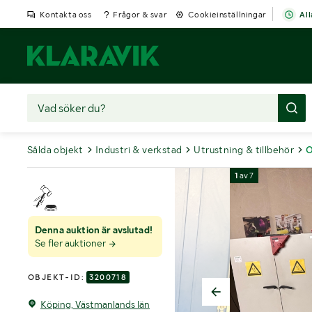
Kontakta oss
Frågor & svar
Cookieinställningar
All
Sålda objekt
Industri & verkstad
Utrustning & tillbehör
O
1
av
7
Denna auktion är avslutad!
Se fler auktioner
OBJEKT-ID:
3200718
Köping, Västmanlands län