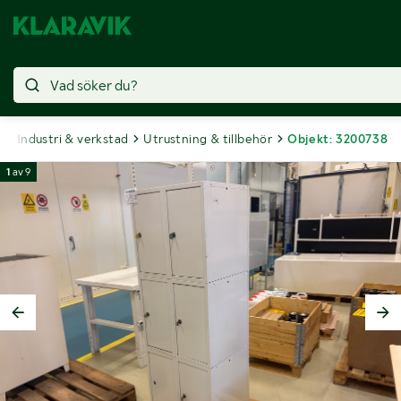
t
Industri & verkstad
Utrustning & tillbehör
Objekt: 3200738
1
av
9