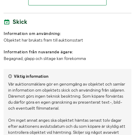
Bredd
Ca 50 cm
Skick
Höjd
Ca 144 cm
Information om användning:
Djup
Ca 40 cm
Objektet har brukats fram till auktionsstart
LASTHJÄLPSINFORMATION:
Information från nuvarande ägare:
Begagnad, glapp och slitage kan förekomma
Lasthjälp med
Truck
Viktig information
Vår auktionsmäklare gör en genomgång av objektet och samlar
in information om objektets skick och användning från säljaren.
Däremot görs ingen teknisk besiktning. Som köpare förväntas
du därför göra en egen granskning av presenterat text-, bild-
och eventuellt filmmaterial.
Om inget annat anges ska objektet hämtas senast tolv dagar
efter auktionens avslutsdatum och du som köpare är skyldig att
kontrollera objektet vid hämtning. Skiljer sig något avsevärt