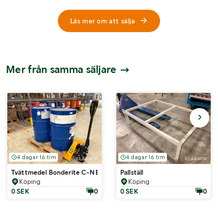
Läs mer om att sälja
Mer från samma säljare
4 dagar 16 tim
4 dagar 16 tim
Tvättmedel Bonderite C-NE 5088
Pallställ
Köping
Köping
0 SEK
0
0 SEK
0