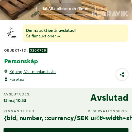
Alla bilder och filmer
Denna auktion är avslutad!
Se fler auktioner
OBJEKT-ID:
3200738
Personskåp
Köping, Västmanlands län
Företag
Avslutad
AVSLUTADES:
13 maj 10:33
VINNANDE BUD:
RESERVATIONSPRIS:
{bid, number, ::currency/SEK unit-width-sh
Inget res.pris