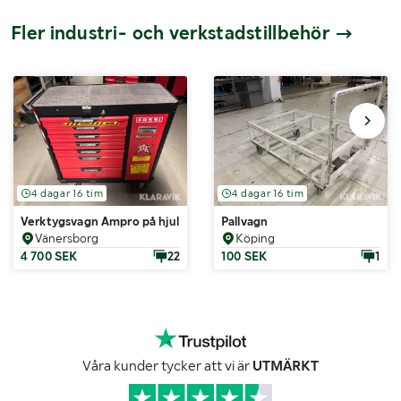
Fler industri- och verkstadstillbehör
4 dagar 16 tim
4 dagar 16 tim
Verktygsvagn Ampro på hjul med verktyg
Pallvagn
Vänersborg
Köping
4 700 SEK
22
100 SEK
1
Våra kunder tycker att vi är
UTMÄRKT