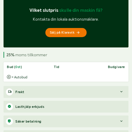
Vilket slutpris 
skulle din maskin få?
Kontakta din lokala auktionsmäklare.
Sälj på Klaravik
25%
moms tillkommer
Bud (
0
st
)
Tid
Budgivare
= Autobud
Frakt
Boka frakt?
Det finns ingen specifik information om frakt för
Lasthjälp erbjuds
just det här objektet, men om du skickar oss en förfrågan via
vårt
fraktformulär
, så undersöker vi möjligheten.
Säker betalning
Paket, EU-pall eller större maskin?
Klaravik har fraktavtal med