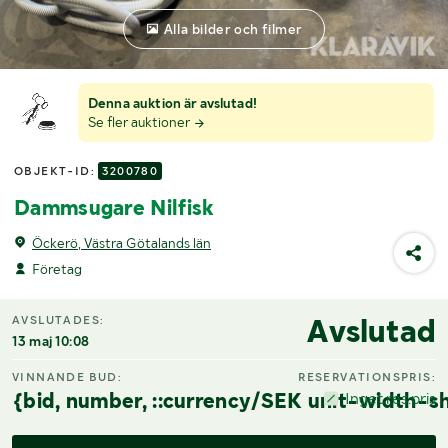
Alla bilder och filmer
Denna auktion är avslutad!
Se fler auktioner
OBJEKT-ID:
3200780
Dammsugare Nilfisk
Öckerö, Västra Götalands län
Företag
Avslutad
AVSLUTADES:
13 maj 10:08
VINNANDE BUD:
RESERVATIONSPRIS:
{bid, number, ::currency/SEK unit-width-sh
Inget res.pris