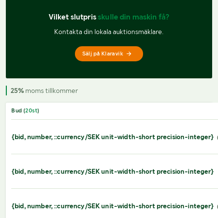
Vilket slutpris 
skulle din maskin få?
Kontakta din lokala auktionsmäklare.
Sälj på Klaravik
25%
moms tillkommer
Bud (
20
st
)
{bid, number, ::currency/SEK unit-width-short precision-integer}
{bid, number, ::currency/SEK unit-width-short precision-integer}
{bid, number, ::currency/SEK unit-width-short precision-integer}