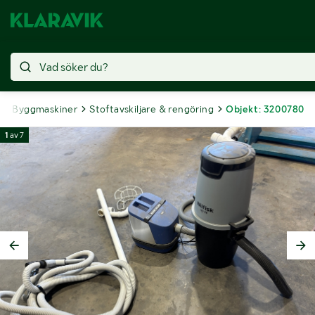
g
Byggmaskiner
Stoftavskiljare & rengöring
Objekt: 3200780
1
av
7