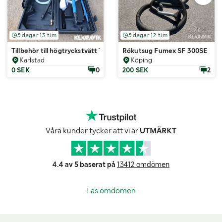
5 dagar 13 tim
5 dagar 12 tim
Tillbehör till högtryckstvätt Toolmate
Rökutsug Fumex SF 300SE
Karlstad
Köping
0 SEK
0
200 SEK
2
Våra kunder tycker att vi är
UTMÄRKT
4.4 av 5 baserat på
13412 omdömen
Läs omdömen