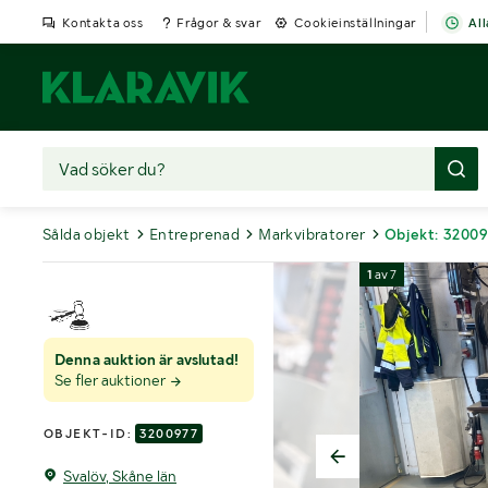
Kontakta oss
Frågor & svar
Cookieinställningar
All
Sålda objekt
Entreprenad
Markvibratorer
Objekt: 3200
1
av
7
Denna auktion är avslutad!
Se fler auktioner
OBJEKT-ID:
3200977
Svalöv, Skåne län