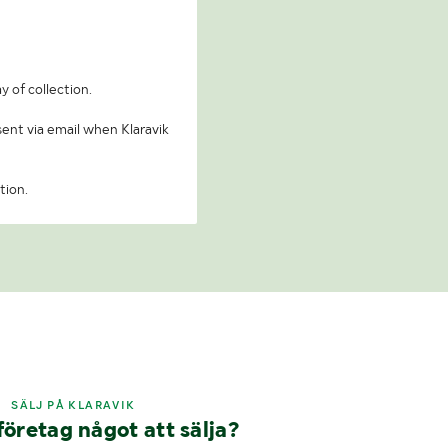
y of collection.
 sent via email when Klaravik
tion.
SÄLJ PÅ KLARAVIK
företag något att sälja?