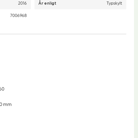
2016
År enligt
Typskylt
7006968
60
430 mm