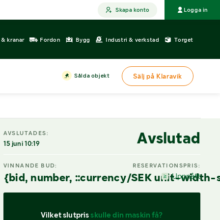
Skapa konto
Logga in
r & kranar
Fordon
Bygg
Industri & verkstad
Torget
Sålda objekt
Sälj på Klaravik
DIGITAL VISNING
Avslutad
AVSLUTADES:
15 juni 10:19
VINNANDE BUD:
RESERVATIONSPRIS:
{bid, number, ::currency/SEK unit-width-
Uppnått
Vilket slutpris 
skulle din maskin få?