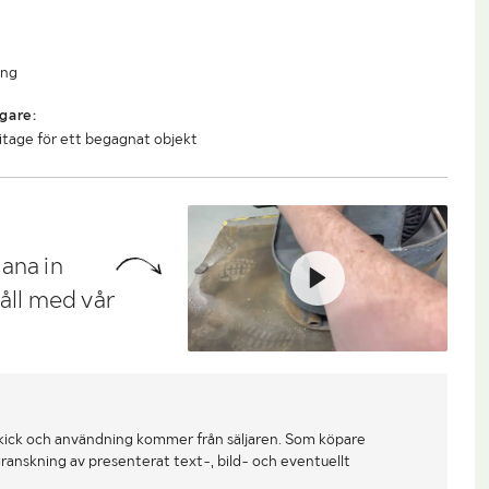
ing
gare:
litage för ett begagnat objekt
ana in
håll med vår
kick och användning kommer från säljaren. Som köpare
ranskning av presenterat text-, bild- och eventuellt