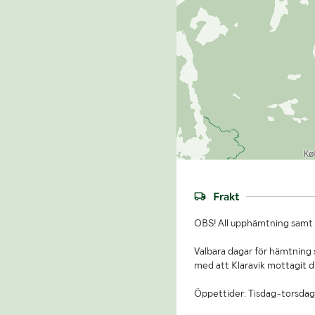
Frakt
OBS! All upphämtning samt b
Valbara dagar för hämtning s
med att Klaravik mottagit d
Öppettider: Tisdag-torsdag