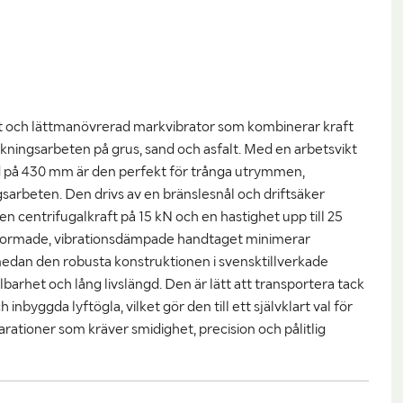
och lättmanövrerad markvibrator som kombinerar kraft
kningsarbeten på grus, sand och asfalt. Med en arbetsvikt
d på 430 mm är den perfekt för trånga utrymmen,
gsarbeten. Den drivs av en bränslesnål och driftsäker
n centrifugalkraft på 15 kN och en hastighet upp till 25
formade, vibrationsdämpade handtaget minimerar
edan den robusta konstruktionen i svensktillverkade
lbarhet och lång livslängd. Den är lätt att transportera tack
inbyggda lyftögla, vilket gör den till ett självklart val för
ationer som kräver smidighet, precision och pålitlig