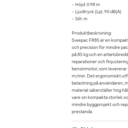
- Höjd: 0.98 m
- Ljudtryck (Lp): 90 dB(A)
- Silt: m
Produktbeskrivning:
Swepac FR85 är en kompakt 
och precision för mindre pac
på 85 kg och en arbetsbred
reparationer och finjusterin
bensinmotor, som levererar e
m/min. Det ergonomiskt ut
belastning på användaren, m
material säkerställer hög hål
vare sin kompakta storlek och 
mindre byggprojekt och repar
prestanda.