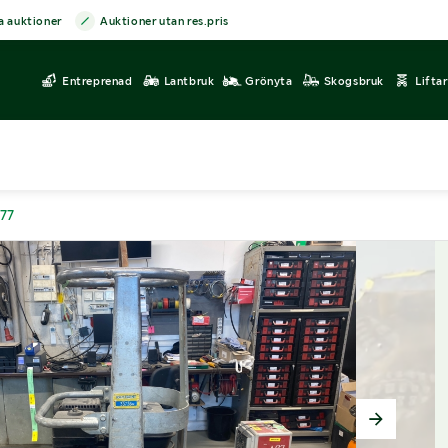
a auktioner
Auktioner utan res.pris
Entreprenad
Lantbruk
Grönyta
Skogsbruk
Lifta
977