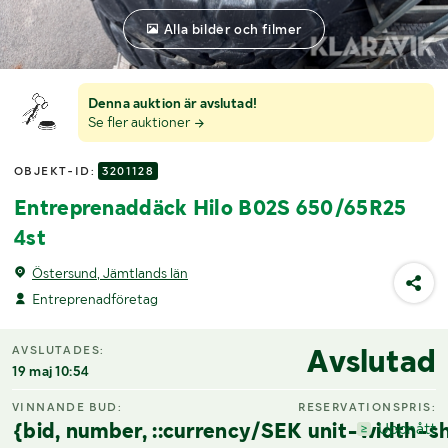
Alla bilder och filmer
Denna auktion är avslutad!
Se fler auktioner
OBJEKT-ID:
3201128
Entreprenaddäck Hilo B02S 650/65R25
4st
Östersund, Jämtlands län
Entreprenadföretag
Avslutad
AVSLUTADES:
19 maj 10:54
VINNANDE BUD:
RESERVATIONSPRIS:
{bid, number, ::currency/SEK unit-width-sh
Uppnått