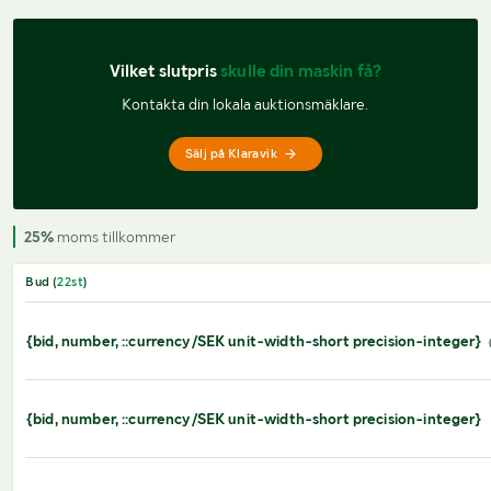
Vilket slutpris 
skulle din maskin få?
Kontakta din lokala auktionsmäklare.
Sälj på Klaravik
25%
moms tillkommer
Bud (
22
st
)
{bid, number, ::currency/SEK unit-width-short precision-integer}
{bid, number, ::currency/SEK unit-width-short precision-integer}