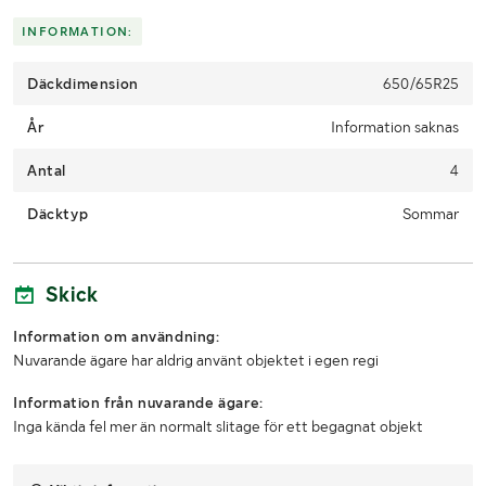
Skicka en finansieringsförfrågan här
.
INFORMATION:
Däckdimension
650/65R25
År
Information saknas
Antal
4
Däcktyp
Sommar
Skick
Information om användning:
Nuvarande ägare har aldrig använt objektet i egen regi
Information från nuvarande ägare:
Inga kända fel mer än normalt slitage för ett begagnat objekt