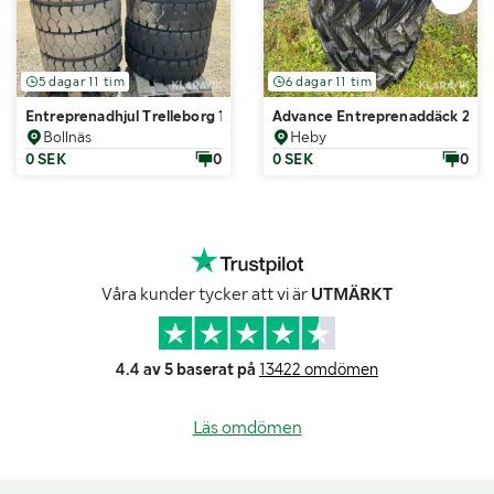
5 dagar 11 tim
6 dagar 11 tim
Entreprenadhjul Trelleborg 10.00-20 4par
Advance Entreprenaddäck 2st
Bollnäs
Heby
0 SEK
0
0 SEK
0
Våra kunder tycker att vi är
UTMÄRKT
4.4 av 5 baserat på
13422 omdömen
Läs omdömen