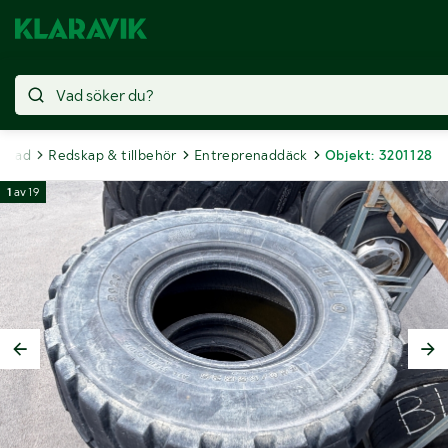
renad
Redskap & tillbehör
Entreprenaddäck
Objekt: 3201128
1
av
19