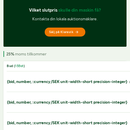
Vilket slutpris 
skulle din maskin få?
Kontakta din lokala auktionsmäklare.
Sälj på Klaravik
25%
moms tillkommer
Bud (
155
st
)
{bid, number, ::currency/SEK unit-width-short precision-integer}
{bid, number, ::currency/SEK unit-width-short precision-integer}
{bid, number, ::currency/SEK unit-width-short precision-integer}