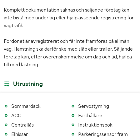
Fordonsstatus
Avregistrerad
Komplett dokumentation saknas och säljande företag kan
Importerad
Nej
inte bistå med underlag eller hjälp avseende registrering för
vägtrafik.
1:a reg./1:a trafik sv.
20131216 / 20131220
Senaste godkända besiktning
20131216
Fordonet är avregistrerat och får inte framföras på allmän
väg. Hämtning ska därför ske med släp eller trailer. Säljande
Fordonskategori EU
M1
företag kan, efter överenskommelse om dag och tid, hjälpa
till med lastning.
MÅTT OCH VIKT:
Tjänstevikt / Lastv (kg)
1630 / 500
Utrustning
Totalvikt (kg)
2130
Sommardäck
Servostyrning
Längd (mm)
4668
ACC
Farthållare
Bredd (mm)
1802
Centrallås
Instruktionsbok
Elhissar
Parkeringssensor fram