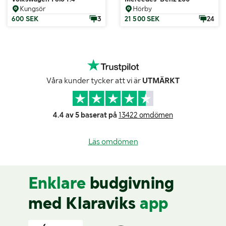
Kungsör
Hörby
600 SEK
3
21 500 SEK
24
Våra kunder tycker att vi är
UTMÄRKT
4.4 av 5 baserat på
13422 omdömen
Läs omdömen
Enklare
budgivning
med Klaraviks
app