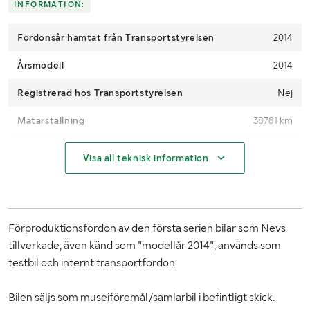
INFORMATION:
Fordonsår hämtat från Transportstyrelsen
2014
Årsmodell
2014
Registrerad hos Transportstyrelsen
Nej
Mätarställning
38781 km
Motoreffekt (kW/hk)
161 kW / 218 hp
Visa all teknisk information
Drivmedel
Bensin
Drivning
2WD Fram
Förproduktionsfordon av den första serien bilar som Nevs
Växellåda
Manuell
tillverkade, även känd som ”modellår 2014”, används som
Ant. passagerare
4
testbil och internt transportfordon.
Antal nycklar
1
Bilen säljs som museiföremål/samlarbil i befintligt skick.