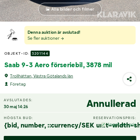
Alla bilder och filmer
Denna auktion är avslutad!
Se fler auktioner
OBJEKT-ID:
3201144
Saab 9-3 Aero förseriebil, 3878 mil
Trollhättan, Västra Götalands län
Företag
Annullerad
AVSLUTADES:
30 maj 14:26
HÖGSTA BUD:
RESERVATIONSPRIS:
{bid, number, ::currency/SEK unit-width-sh
Inget res.pris