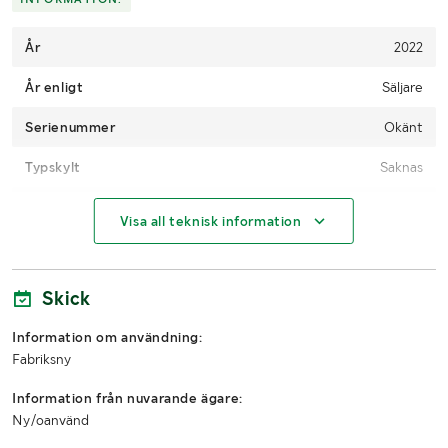
År
2022
År enligt
Säljare
Serienummer
Okänt
Typskylt
Saknas
Antal
2st
Visa all teknisk information
Användarmanual
Ja, medföljer
Skick
MÅTT OCH VIKT:
Information om användning:
Övriga
Innedelen 81.7x30.6x24.4cm Ytterdelen
Fabriksny
mått
78x59x39cm
Information från nuvarande ägare:
Ny/oanvänd