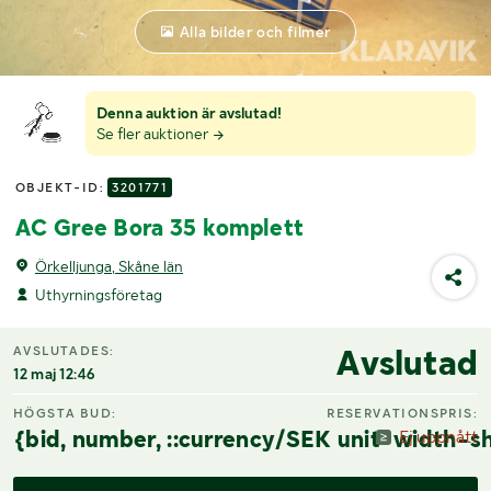
Alla bilder och filmer
Denna auktion är avslutad!
Se fler auktioner
OBJEKT-ID:
3201771
AC Gree Bora 35 komplett
Örkelljunga, Skåne län
Uthyrningsföretag
Avslutad
AVSLUTADES:
12 maj 12:46
HÖGSTA BUD:
RESERVATIONSPRIS:
{bid, number, ::currency/SEK unit-width-sh
Ej uppnått