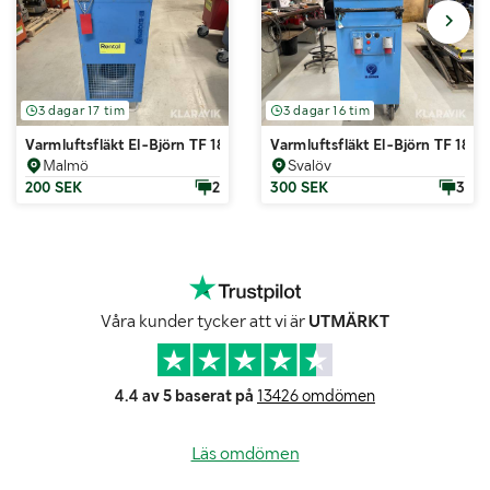
3 dagar 17 tim
3 dagar 16 tim
Varmluftsfläkt El-Björn TF 18EL
Varmluftsfläkt El-Björn TF 18 E
Malmö
Svalöv
200 SEK
2
300 SEK
3
Våra kunder tycker att vi är
UTMÄRKT
4.4 av 5 baserat på
13426 omdömen
Läs omdömen