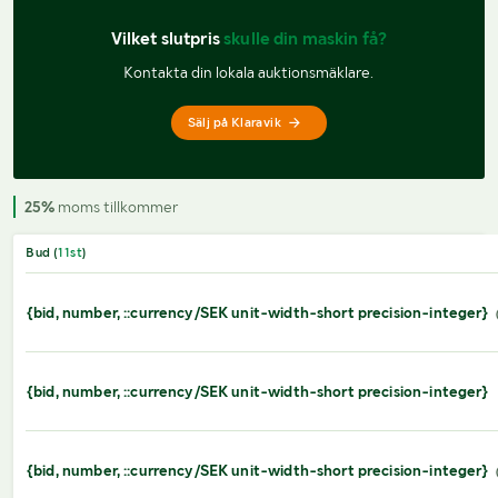
Vilket slutpris 
skulle din maskin få?
Kontakta din lokala auktionsmäklare.
Sälj på Klaravik
25%
moms tillkommer
Bud (
11
st
)
{bid, number, ::currency/SEK unit-width-short precision-integer}
{bid, number, ::currency/SEK unit-width-short precision-integer}
{bid, number, ::currency/SEK unit-width-short precision-integer}