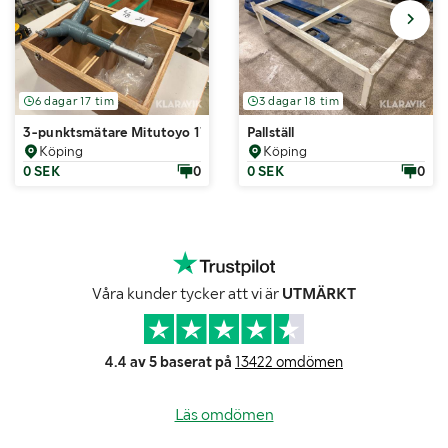
6 dagar 17 tim
3 dagar 18 tim
3-punktsmätare Mitutoyo 175-200mm
Pallställ
Köping
Köping
0 SEK
0
0 SEK
0
Våra kunder tycker att vi är
UTMÄRKT
4.4 av 5 baserat på
13422 omdömen
Läs omdömen