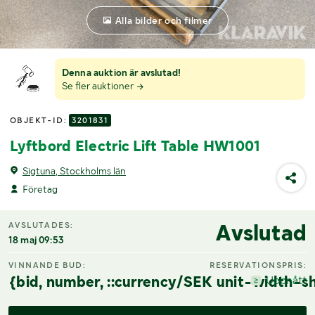
Alla bilder och filmer
Denna auktion är avslutad!
Se fler auktioner
OBJEKT-ID:
3201831
Lyftbord Electric Lift Table HW1001
Sigtuna, Stockholms län
Företag
Avslutad
AVSLUTADES:
18 maj 09:53
VINNANDE BUD:
RESERVATIONSPRIS:
{bid, number, ::currency/SEK unit-width-sh
Uppnått