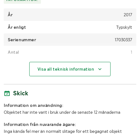
År
2017
År enligt
Typskylt
Serienummer
17030337
Antal
1
MÅTT OCH VIKT:
Visa all teknisk information
Vikt (kg)
160kg
Skick
Längd
ca 1300mm
Information om användning:
Bredd
ca 800mm
Objektet har inte varit i bruk under de senaste 12 månaderna
Övriga mått
Max lyfthöjd: 990mm Max lyftvikt: 1000kg
Information från nuvarande ägare:
Inga kända fel mer än normalt slitage för ett begagnat objekt
LASTHJÄLPSINFORMATION: