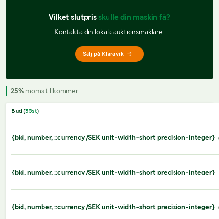
Vilket slutpris 
skulle din maskin få?
Kontakta din lokala auktionsmäklare.
Sälj på Klaravik
25%
moms tillkommer
Bud (
35
st
)
{bid, number, ::currency/SEK unit-width-short precision-integer}
{bid, number, ::currency/SEK unit-width-short precision-integer}
{bid, number, ::currency/SEK unit-width-short precision-integer}