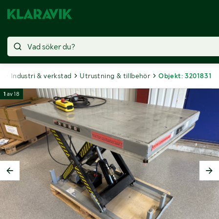
t
Industri & verkstad
Utrustning & tillbehör
Objekt: 3201831
1
av
18