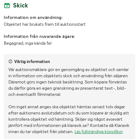
Skick
Djup (mm)
1100 mm
Information om användning:
Övriga
Tryck: 180-210 bar Flöde: 190-230 l/min Diameter
mått
spett: 175 mm
Objektet har brukats fram till auktionsstart
Information från nuvarande ägare:
Begagnad, inga kända fel
Viktig information
Vår auktionsmäklare gör en genomgång av objektet och samlar
in information om objektets skick och användning från säljaren.
Däremot görs ingen teknisk besiktning. Som köpare förväntas
du därför göra en egen granskning av presenterat text-, bild-
och eventuellt filmmaterial.
Om inget annat anges ska objektet hämtas senast tolv dagar
efter auktionens avslutsdatum och du som köpare är skyldig att
kontrollera objektet vid hämtning. Skiljer sig något avsevärt
jämfört med informationen på klaravik.se? Kontakta då Klaravik
innan du tar objektet från platsen.
Läs fullständiga köpvillkor
.