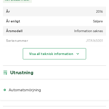
År
2016
År enligt
Säljare
Årsmodell
Information saknas
Serienummer
J17A165001
Drifttimmar (h)
100-150 h
Visa all teknisk information
Fäste
Oilquick S80
Utrustning
MÅTT OCH VIKT:
Vikt (kg)
3800 kg + Fäste 440 kg
Automatsmörjning
Bredd (mm)
770 mm
Höjd (mm)
3300 mm