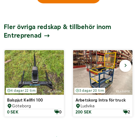
Fler övriga redskap & tillbehör inom
Entreprenad
4 dagar 22 tim
3 dagar 20 tim
Balspjut Kellfri 100
Arbetskorg Intra för truck
Göteborg
Ludvika
0 SEK
0
200 SEK
2