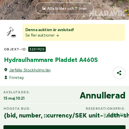
Alla bilder och filmer
Denna auktion är avslutad!
Se fler auktioner
OBJEKT-ID:
3201920
Hydraulhammare Pladdet A460S
Järfälla, Stockholms län
Företag
Annullerad
AVSLUTADES:
15 maj 10:21
HÖGSTA BUD:
RESERVATIONSPRIS:
{bid, number, ::currency/SEK unit-width-sh
Uppnått