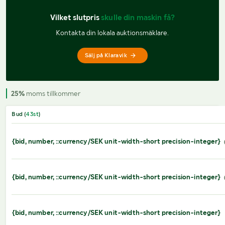
Vilket slutpris 
skulle din maskin få?
Kontakta din lokala auktionsmäklare.
Sälj på Klaravik
25%
moms tillkommer
Bud (
43
st
)
{bid, number, ::currency/SEK unit-width-short precision-integer}
{bid, number, ::currency/SEK unit-width-short precision-integer}
{bid, number, ::currency/SEK unit-width-short precision-integer}