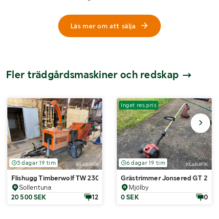
Läs mer om att sälja
Fler trädgårdsmaskiner och redskap
Inget res.pris
5 dagar 19 tim
6 dagar 19 tim
Flishugg Timberwolf TW 230DHB
Grästrimmer Jonsered GT 2126
Sollentuna
Mjölby
20 500 SEK
12
0 SEK
0