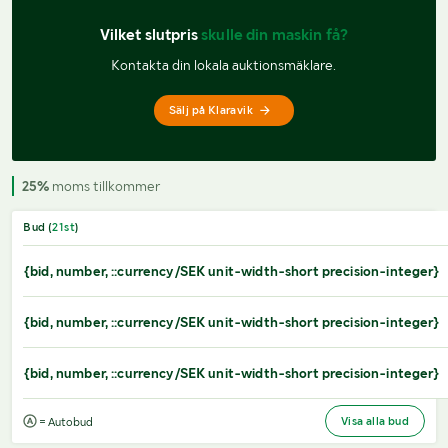
Vilket slutpris 
skulle din maskin få?
Kontakta din lokala auktionsmäklare.
Sälj på Klaravik
25%
moms tillkommer
Bud (
21
st
)
{bid, number, ::currency/SEK unit-width-short precision-integer}
{bid, number, ::currency/SEK unit-width-short precision-integer}
{bid, number, ::currency/SEK unit-width-short precision-integer}
Visa alla bud
= Autobud