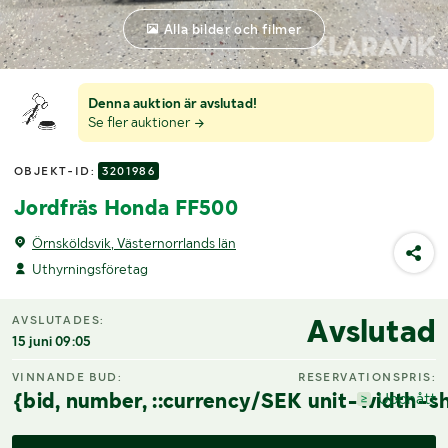
Alla bilder och filmer
Denna auktion är avslutad!
Se fler auktioner
OBJEKT-ID:
3201986
Jordfräs Honda FF500
Örnsköldsvik, Västernorrlands län
Uthyrningsföretag
Avslutad
AVSLUTADES:
15 juni 09:05
VINNANDE BUD:
RESERVATIONSPRIS:
{bid, number, ::currency/SEK unit-width-sh
Uppnått