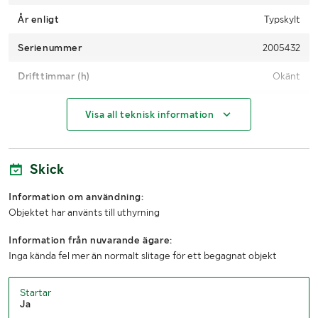
År enligt
Typskylt
Serienummer
2005432
Drifttimmar (h)
Okänt
Motoreffekt (kW/hk)
3,3 kW
Visa all teknisk information
Användarmanual
Saknas
Skick
MÅTT OCH VIKT:
Information om användning:
Vikt (kg)
81
Objektet har använts till uthyrning
LASTHJÄLPSINFORMATION:
Information från nuvarande ägare:
Inga kända fel mer än normalt slitage för ett begagnat objekt
Lasthjälp med
Truck
Startar
Ja