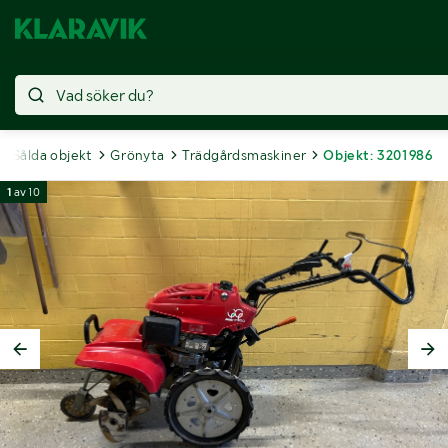
Sålda objekt
Grönyta
Trädgårdsmaskiner
Objekt: 3201986
1
av
10