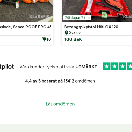
5 dagar 7 tim
 Paslode, Senco ROOF PRO 455XP
Betongspikpistol Hilti GX 120
Svalöv
100 SEK
10
Våra kunder tycker att vi är
UTMÄRKT
4.4 av 5 baserat på
13412 omdömen
Läs omdömen