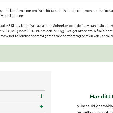
specifik information om frakt för just det här objektet, men om du skickar
 vi möjligheten.
maskin?
Klaravik har fraktavtal med Schenker och i de fall vi kan hjälpa till
n EU-pall (upp till 120*80 cm och 990 kg). Det går att beställa frakt inom 
re maskiner rekommenderar vi gärna transportföretag som du kan kontakt
Har ditt 
Vi har auktionsmäklar
enkelt och tryggt, o