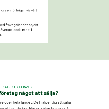
 oss en förfrågan via vårt
 med frakt gäller det objekt
Sverige, dock inte till
a.
SÄLJ PÅ KLARAVIK
företag något att sälja?
e över hela landet. De hjälper dig att sälja
avsett var du bor. När du säljer hos oss når