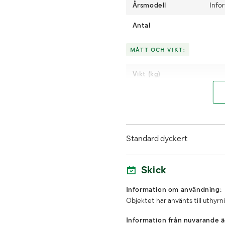
Årsmodell
Info
Antal
MÅTT OCH VIKT:
Vikt (kg)
LASTHJÄLPSINFORMATION:
Lasthjälp med
Standard dyckert
Skick
Information om användning:
Objektet har använts till uthyrn
Information från nuvarande ä