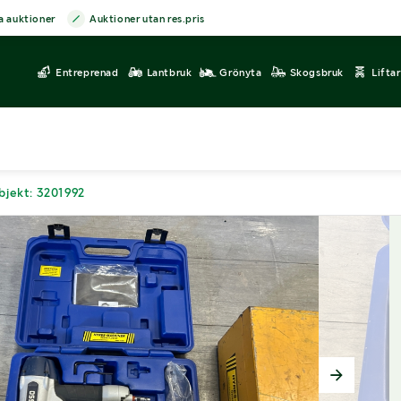
a auktioner
Auktioner utan res.pris
Entreprenad
Lantbruk
Grönyta
Skogsbruk
Lifta
bjekt: 3201992