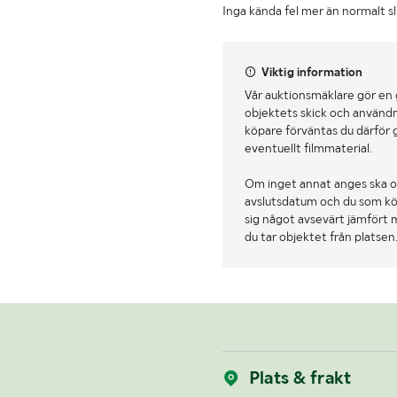
Inga kända fel mer än normalt s
Viktig information
Vår auktionsmäklare gör en
objektets skick och användn
köpare förväntas du därför 
eventuellt filmmaterial.
Om inget annat anges ska o
avslutsdatum och du som köpa
sig något avsevärt jämfört 
du tar objektet från platsen
Plats & frakt