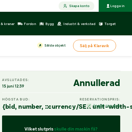
Skapa konto
Logga in
r & kranar
Fordon
Bygg
Industri & verkstad
Torget
Sålda objekt
Sälj på Klaravik
Annullerad
AVSLUTADES:
15 juni 12:39
HÖGSTA BUD:
RESERVATIONSPRIS:
{bid, number, ::currency/SEK unit-width-
Inget res.pris
Vilket slutpris 
skulle din maskin få?