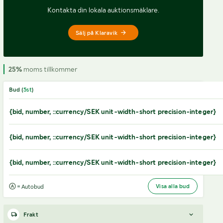
Kontakta din lokala auktionsmäklare.
Sälj på Klaravik
25%
moms tillkommer
Bud (
5
st
)
{bid, number, ::currency/SEK unit-width-short precision-integer}
{bid, number, ::currency/SEK unit-width-short precision-integer}
{bid, number, ::currency/SEK unit-width-short precision-integer}
Visa alla bud
= Autobud
Frakt