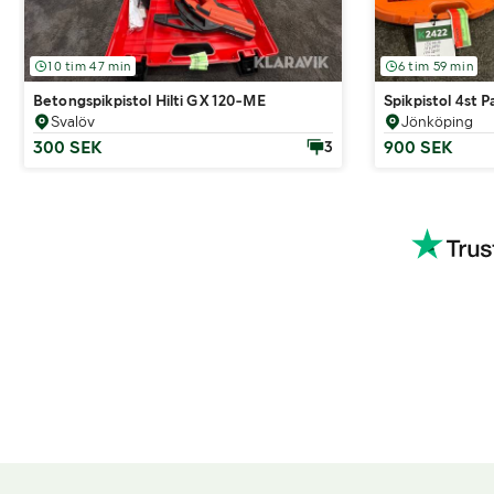
10 tim 47 min
6 tim 59 min
Betongspikpistol Hilti GX 120-ME
Spikpistol 4st
Svalöv
Jönköping
300 SEK
900 SEK
3