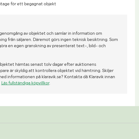
litage för ett begagnat objekt
 genomgång av objektet och samlar in information om
ing från säljaren. Däremot görs ingen teknisk besiktning. Som
göra en egen granskning av presenterat text-, bild- och
bjektet hämtas senast tolv dagar efter auktionens
re är skyldig att kontrollera objektet vid hämtning. Skiljer
med informationen på klaravik.se? Kontakta då Klaravik innan
.
Läs fullständiga köpvillkor
.