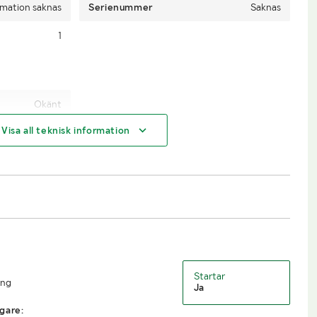
rmation saknas
Serienummer
Saknas
1
Okänt
Visa all teknisk information
Truck
Startar
ing
Ja
gare: