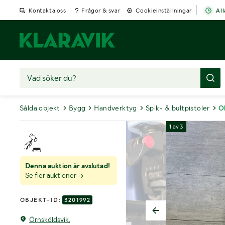
Kontakta oss
Frågor & svar
Cookieinställningar
All
Sålda objekt
Bygg
Handverktyg
Spik- & bultpistoler
O
1
av
3
Denna auktion är avslutad!
Se fler auktioner
OBJEKT-ID:
3201992
Örnsköldsvik,