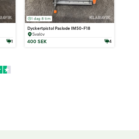
1 dag 8 tim
6 dag
Dyckertpistol Paslode IM50-F18
Betong
Svalöv
Sva
400 SEK
0 SE
1
4