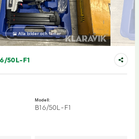
Alla bilder och filmer
16/50L-F1
Modell:
B16/50L-F1