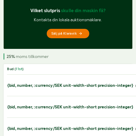
Vilket slutpris 
skulle din maskin få?
Kontakta din lokala auktionsmäklare.
Sälj på Klaravik
25%
moms tillkommer
Bud (
11
st
)
{bid, number, ::currency/SEK unit-width-short precision-integer}
{bid, number, ::currency/SEK unit-width-short precision-integer}
{bid, number, ::currency/SEK unit-width-short precision-integer}