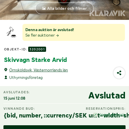
Alla bilder och filmer
Denna auktion är avslutad!
Se fler auktioner
OBJEKT-ID:
3202001
Skivvagn Starke Arvid
Örnsköldsvik, Västernorrlands län
Uthyrningsföretag
Avslutad
AVSLUTADES:
15 juni 12:08
VINNANDE BUD:
RESERVATIONSPRIS:
{bid, number, ::currency/SEK unit-width-sh
Inget res.pris