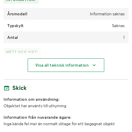
Årsmodell
Information saknas
Typskylt
Saknas
Antal
1
MÅTT OCH VIKT:
Visa all teknisk information
Vikt (kg)
Okänt
LASTHJÄLPSINFORMATION:
Skick
Lasthjälp med
Truck
Information om användning:
Objektet har använts till uthyrning
Information från nuvarande ägare:
Inga kända fel mer än normalt slitage för ett begagnat objekt