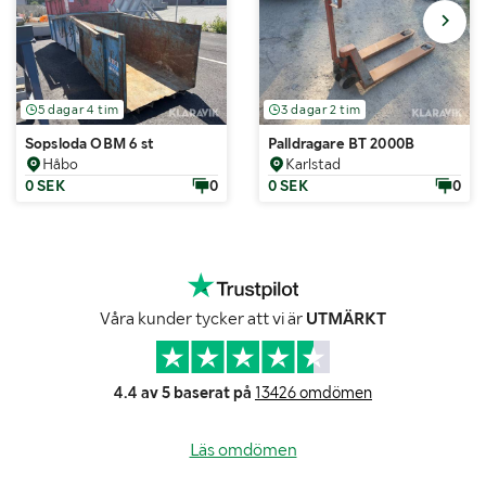
5 dagar 4 tim
3 dagar 2 tim
Sopsloda OBM 6 st
Palldragare BT 2000B
Håbo
Karlstad
0 SEK
0
0 SEK
0
Våra kunder tycker att vi är
UTMÄRKT
4.4 av 5 baserat på
13426 omdömen
Läs omdömen