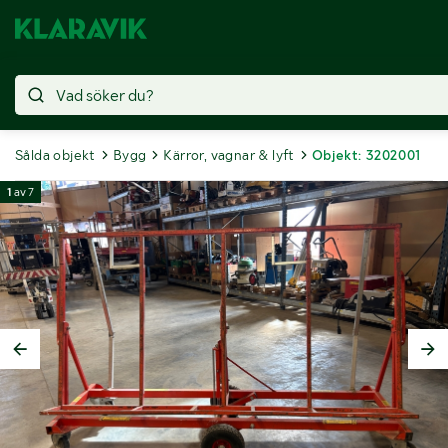
Sålda objekt
Bygg
Kärror, vagnar & lyft
Objekt: 3202001
1
av
7