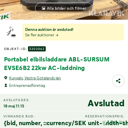
Alla bilder och filmer
Denna auktion är avslutad!
Se fler auktioner
OBJEKT-ID:
3202062
Portabel elbilsladdare ABL-SURSUM
EVSE6B2 22kw AC-laddning
Kungälv, Västra Götalands län
Entreprenadföretag
Avslutad
AVSLUTADES:
18 maj 11:15
VINNANDE BUD:
RESERVATIONSPRIS:
{bid, number, ::currency/SEK unit-width-sh
Uppnått