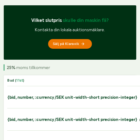
Vilket slutpris 
skulle din maskin få?
Kontakta din lokala auktionsmäklare.
Sälj på Klaravik
25%
moms tillkommer
Bud (
11
st
)
{bid, number, ::currency/SEK unit-width-short precision-integer}
{bid, number, ::currency/SEK unit-width-short precision-integer}