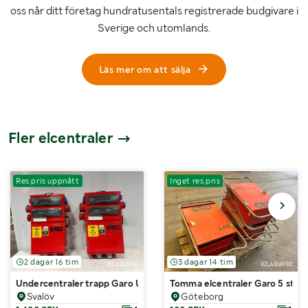
oss når ditt företag hundratusentals registrerade budgivare i
Sverige och utomlands.
Läs mer om att sälja
Fler elcentraler
Res.pris uppnått
Inget res.pris
2 dagar 16 tim
3 dagar 14 tim
Undercentraler trapp Garo UGTC100 TRAPP
Tomma elcentraler Garo 5 st
Svalöv
Göteborg