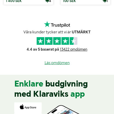
1 400 SEK
4
100 SEK
1
Våra kunder tycker att vi är
UTMÄRKT
4.4 av 5 baserat på
13422 omdömen
Läs omdömen
Enklare
budgivning
med Klaraviks
app