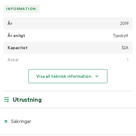
Skicka en finansieringsförfrågan här
.
INFORMATION:
År
2019
År enligt
Typskylt
Kapacitet
32A
Antal
1
MÅTT OCH VIKT:
Visa all teknisk information
Bredd (mm)
300
Utrustning
Höjd (mm)
300
Djup (mm)
240
Säkringar
Vikt (kg)
Ca 10