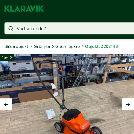
Sålda objekt
Grönyta
Gräsklippare
Objekt: 3202148
1
av
10