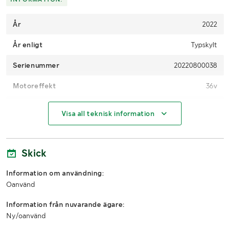
År
2022
År enligt
Typskylt
Serienummer
20220800038
Motoreffekt
36v
Drivmedel
El
Visa all teknisk information
Antal
1
Skick
MÅTT OCH VIKT:
Information om användning:
Vikt (kg)
25
Oanvänd
Arbetsbredd (mm)
420
Information från nuvarande ägare:
Ny/oanvänd
Längd (mm)
700