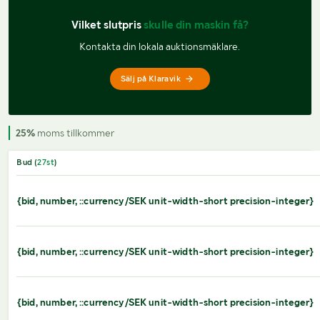
Vilket slutpris 
skulle din maskin få?
Kontakta din lokala auktionsmäklare.
Sälj på Klaravik
25%
moms tillkommer
Bud (
27
st
)
{bid, number, ::currency/SEK unit-width-short precision-integer}
{bid, number, ::currency/SEK unit-width-short precision-integer}
{bid, number, ::currency/SEK unit-width-short precision-integer}