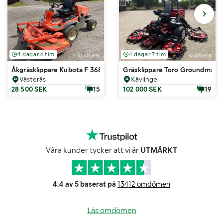
4 dagar 6 tim
4 dagar 7 tim
Åkgräsklippare Kubota F 3680
Gräsklippare Toro Groundmast
Västerås
Kävlinge
28 500 SEK
15
102 000 SEK
19
Våra kunder tycker att vi är
UTMÄRKT
4.4 av 5 baserat på
13412 omdömen
Läs omdömen