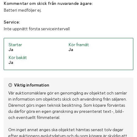
Kommentar om skick från nuvarande ägare:
Höjd (mm)
1060
Batteri medföljer ej.
Service:
Inte uppnått första serviceintervall
Startar
Kör framåt
Ja
Ja
Kör bakåt
Ja
Viktig information
Vår auktionsmäklare gör en genomgång av objektet och samlar
in information om objektets skick och användning från säljaren.
Däremot görs ingen teknisk besiktning. Som köpare förväntas
du därför göra en egen granskning av presenterat text-, bild-
och eventuellt filmmaterial.
Om inget annat anges ska objektet hämtas senast tolv dagar
efter auktionens avslutsdatum och du som köpare är skyldig att