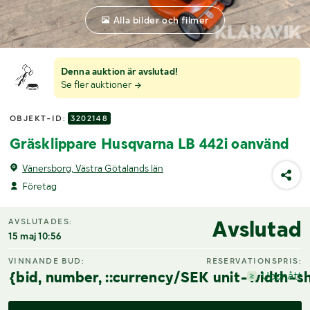
Alla bilder och filmer
Denna auktion är avslutad!
Se fler auktioner
OBJEKT-ID:
3202148
Gräsklippare Husqvarna LB 442i oanvänd
Vänersborg, Västra Götalands län
Företag
Avslutad
AVSLUTADES:
15 maj 10:56
VINNANDE BUD:
RESERVATIONSPRIS:
{bid, number, ::currency/SEK unit-width-sh
Uppnått