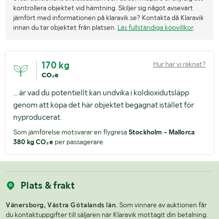
kontrollera objektet vid hämtning. Skiljer sig något avsevärt
jämfört med informationen på klaravik.se? Kontakta då Klaravik
innan du tar objektet från platsen.
Läs fullständiga köpvillkor
.
170 kg
Hur har vi räknat?
CO₂e
... är vad du potentiellt kan undvika i koldioxidutsläpp
genom att köpa det här objektet begagnat istället för
nyproducerat.
Som jämförelse motsvarar en flygresa
Stockholm - Mallorca
380 kg CO₂e
per passagerare.
Plats & frakt
Vänersborg, Västra Götalands län.
Som vinnare av auktionen får
du kontaktuppgifter till säljaren när Klaravik mottagit din betalning.