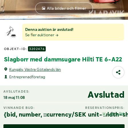
Alla bilder och filmer
Denna auktion är avslutad!
Se fler auktioner
OBJEKT-ID:
3202476
Slagborr med dammsugare Hilti TE 6-A22
Kungälv, Västra Götalands län
Entreprenadföretag
Avslutad
AVSLUTADES:
18 maj 11:08
VINNANDE BUD:
RESERVATIONSPRIS:
{bid, number, ::currency/SEK unit-width-sh
Uppnått