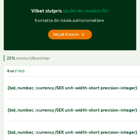
Vilket slutpris 
skulle din maskin få?
Kontakta din lokala auktionsmäklare.
Sälj på Klaravik
25%
moms tillkommer
Bud (
13
st
)
{bid, number, ::currency/SEK unit-width-short precision-integer}
{bid, number, ::currency/SEK unit-width-short precision-integer}
{bid, number, ::currency/SEK unit-width-short precision-integer}