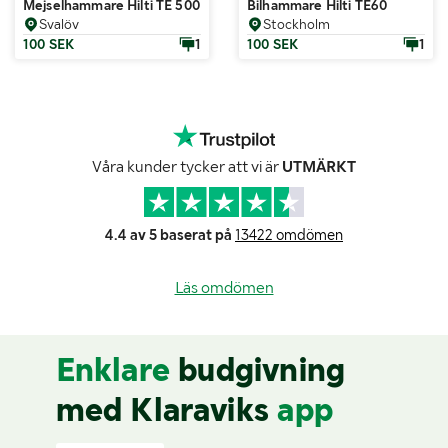
Mejselhammare Hilti TE 500-AVR
Bilhammare Hilti TE60
Svalöv
Stockholm
100 SEK
1
100 SEK
1
Våra kunder tycker att vi är
UTMÄRKT
4.4 av 5 baserat på
13422 omdömen
Läs omdömen
Enklare
budgivning
med Klaraviks
app