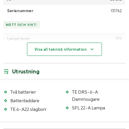
Serienummer
131762
MÅTT OCH VIKT:
Längd (mm)
370
Visa all teknisk information
Bredd (mm)
320
Höjd (mm)
300
Utrustning
Två batterier
TE DRS-6-A
Dammsugare
Batteriladdare
SFL 22-A Lampa
TE 6-A22 slagborr