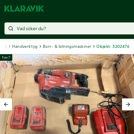
ygg
Handverktyg
Borr- & bilningsmaskiner
Objekt: 3202476
1
av
7