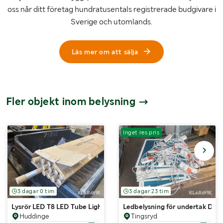
oss når ditt företag hundratusentals registrerade budgivare i
Sverige och utomlands.
Läs mer om att sälja
Fler objekt inom belysning
Inget res.pris
3 dagar 0 tim
3 dagar 23 tim
Lysrör LED T8 LED Tube Light 18 W
Ledbelysning för undertak Defa
Huddinge
Tingsryd