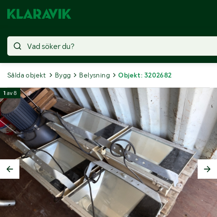
Sålda objekt
Bygg
Belysning
Objekt: 3202682
1
av
8