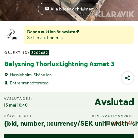
Alla bilder och filmer
Denna auktion är avslutad!
Se fler auktioner
OBJEKT-ID:
3202682
Belysning ThorluxLightning Azmet 3
Hässleholm, Skåne län
Entreprenadföretag
Avslutad
AVSLUTADES:
13 maj 10:40
HÖGSTA BUD:
RESERVATIONSPRIS:
{bid, number, ::currency/SEK unit-width-sh
Ej uppnått