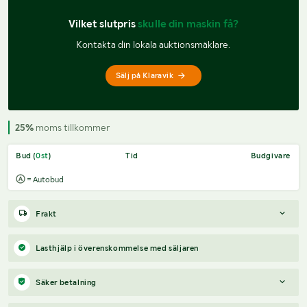
Vilket slutpris 
skulle din maskin få?
Kontakta din lokala auktionsmäklare.
Sälj på Klaravik
25%
moms tillkommer
Bud (
0
st
)
Tid
Budgivare
= Autobud
Frakt
Boka frakt?
Det finns ingen specifik information om frakt för
Lasthjälp i överenskommelse med säljaren
just det här objektet, men om du skickar oss en förfrågan via
vårt
fraktformulär
, så undersöker vi möjligheten.
Säker betalning
Paket, EU-pall eller större maskin?
Klaravik har fraktavtal med