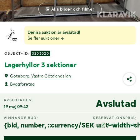
Alla bilder och filmer
Denna auktion är avslutad!
Se fler auktioner
OBJEKT-ID:
3203020
Lagerhyllor 3 sektioner
Göteborg, Västra Götalands län
Byggföretag
Avslutad
AVSLUTADES:
19 maj 09:42
VINNANDE BUD:
RESERVATIONSPRIS:
{bid, number, ::currency/SEK unit-width-sh
Inget res.pris