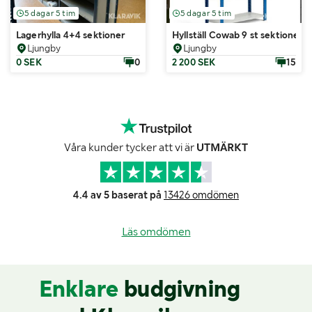
5 dagar 5 tim
5 dagar 5 tim
Lagerhylla 4+4 sektioner
Hyllställ Cowab 9 st sektioner
Ljungby
Ljungby
0 SEK
0
2 200 SEK
15
Våra kunder tycker att vi är
UTMÄRKT
4.4 av 5 baserat på
13426 omdömen
Läs omdömen
Enklare
budgivning