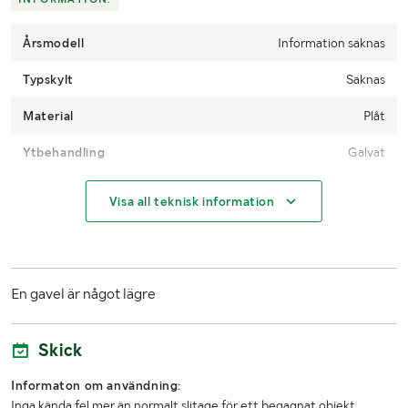
Årsmodell
Information saknas
Typskylt
Saknas
Material
Plåt
Ytbehandling
Galvat
MÅTT OCH VIKT:
Visa all teknisk information
Bredd
Per hyllplan ca 985 mm
Höjd
Ca 2480 mm
En gavel är något lägre
Tjocklek hyllplan
Ca 30 mm
Skick
LASTHJÄLPSINFORMATION:
Informaton om användning:
Lasthjälp med
Truck
Inga kända fel mer än normalt slitage för ett begagnat objekt