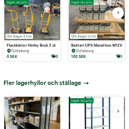
Inget res.pris
Inget res.pris
4 dagar 4 tim
4 dagar 6 tim
Flaskkärror Hörby Bruk 3 st
Batteri UPS Marathon M12V190F
Göteborg
Göteborg
0 SEK
0
100 SEK
1
Fler lagerhyllor och ställage
Inget res.pris