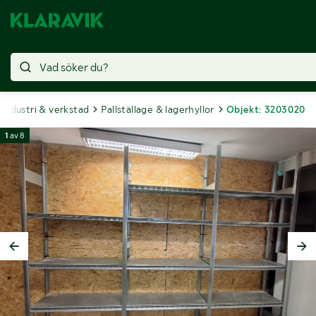
Industri & verkstad
Pallställage & lagerhyllor
Objekt: 3203020
1
av
8