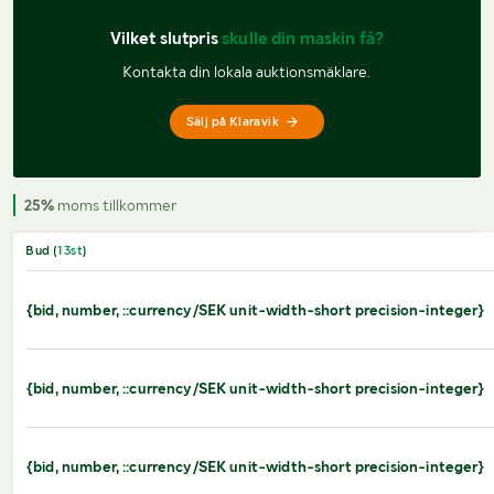
Vilket slutpris 
skulle din maskin få?
Kontakta din lokala auktionsmäklare.
Sälj på Klaravik
25%
moms tillkommer
Bud (
13
st
)
{bid, number, ::currency/SEK unit-width-short precision-integer}
{bid, number, ::currency/SEK unit-width-short precision-integer}
{bid, number, ::currency/SEK unit-width-short precision-integer}