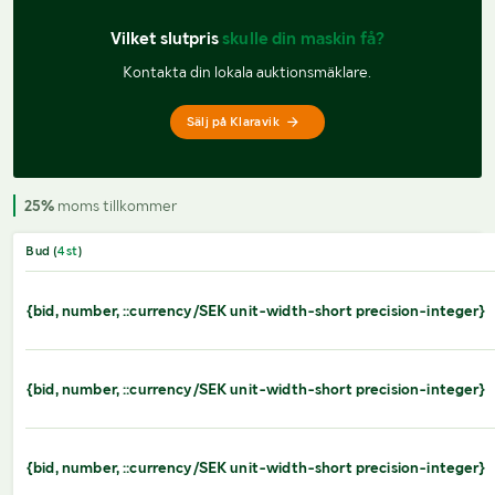
Vilket slutpris 
skulle din maskin få?
Kontakta din lokala auktionsmäklare.
Sälj på Klaravik
25%
moms tillkommer
Bud (
4
st
)
{bid, number, ::currency/SEK unit-width-short precision-integer}
{bid, number, ::currency/SEK unit-width-short precision-integer}
{bid, number, ::currency/SEK unit-width-short precision-integer}