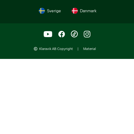
Sverige
Danmark
Klaravik AB Copyright
|
Material