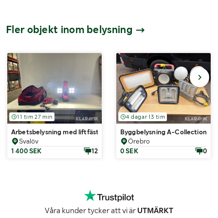
Fler objekt inom belysning
11 tim 27 min
4 dagar 13 tim
Arbetsbelysning med liftfäste Milwaukee M18 UBL-502B
Byggbelysning A-Collection/Bå
Svalöv
Örebro
1 400 SEK
12
0 SEK
0
Våra kunder tycker att vi är
UTMÄRKT