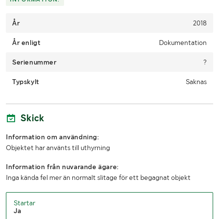
Selectable days for collection can be found in the booking
År
portal. A link to the booking portal will be sent via email when
2018
Klaravik has received your payment.
År enligt
Dokumentation
Due to lack of space, it is important that you as a buyer pick up
Serienummer
within 12 days from the end of the auction.
?
Typskylt
Saknas
Skick
Information om användning:
Objektet har använts till uthyrning
Information från nuvarande ägare:
Inga kända fel mer än normalt slitage för ett begagnat objekt
Startar
Ja