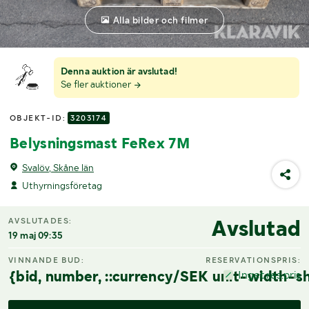
Alla bilder och filmer
Denna auktion är avslutad!
Se fler auktioner
OBJEKT-ID:
3203174
Belysningsmast FeRex 7M
Svalöv, Skåne län
Uthyrningsföretag
Avslutad
AVSLUTADES:
19 maj 09:35
VINNANDE BUD:
RESERVATIONSPRIS:
{bid, number, ::currency/SEK unit-width-sh
Inget res.pris