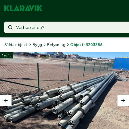
Sålda objekt
Bygg
Belysning
Objekt: 3203356
1
av
15