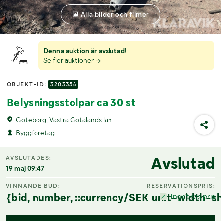
Alla bilder och filmer
Denna auktion är avslutad!
Se fler auktioner
OBJEKT-ID:
3203356
Belysningsstolpar ca 30 st
Göteborg, Västra Götalands län
Byggföretag
Avslutad
AVSLUTADES:
19 maj 09:47
VINNANDE BUD:
RESERVATIONSPRIS:
{bid, number, ::currency/SEK unit-width-sh
Inget res.pris