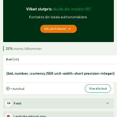
Vilket slutpris 
skulle din maskin få?
Kontakta din lokala auktionsmäklare.
Sälj på Klaravik
25%
moms tillkommer
Bud (
1
st
)
{bid, number, ::currency/SEK unit-width-short precision-integer}
Visa alla bud
= Autobud
Frakt
Boka frakt?
Det finns ingen specifik information om frakt för
Lasthjälp erbjuds inte