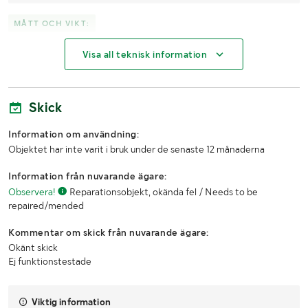
MÅTT OCH VIKT:
Visa all teknisk information
Maxhöjd
Ca 8,5 m
LASTHJÄLPSINFORMATION:
Skick
Information om lasthjälp
Måste hämtas med kranbil
Information om användning:
Objektet har inte varit i bruk under de senaste 12 månaderna
Information från nuvarande ägare:
Observera!
Reparationsobjekt, okända fel / Needs to be
repaired/mended
Kommentar om skick från nuvarande ägare:
Okänt skick
Ej funktionstestade
Viktig information