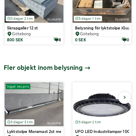
5 dagar 2 tim
5 dagar 1 tim
Skrapgaller 12 st
Belysning för lyktstolpe iGuzzini
Göteborg
Göteborg
800 SEK
8
0 SEK
0
Fler objekt inom belysning
Inget res.pris
3 dagar 3 tim
5 dagar 2 tim
Lyktstolpe Moramast 2st med betongfundament
UFO LED Industrilampor 100 W 