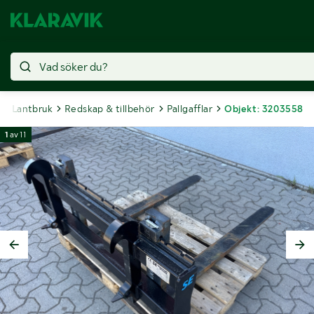
Lantbruk
Redskap & tillbehör
Pallgafflar
Objekt: 3203558
1
av
11