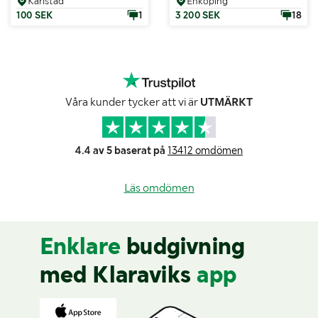
Karlstad
Enköping
100 SEK
1
3 200 SEK
18
Våra kunder tycker att vi är
UTMÄRKT
4.4 av 5 baserat på
13412 omdömen
Läs omdömen
Enklare
budgivning
med Klaraviks
app