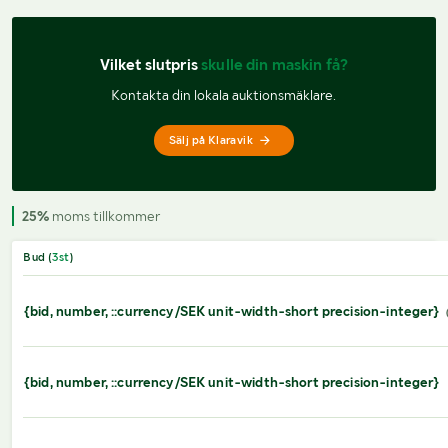
Vilket slutpris 
skulle din maskin få?
Kontakta din lokala auktionsmäklare.
Sälj på Klaravik
25%
moms tillkommer
Bud (
3
st
)
{bid, number, ::currency/SEK unit-width-short precision-integer}
{bid, number, ::currency/SEK unit-width-short precision-integer}