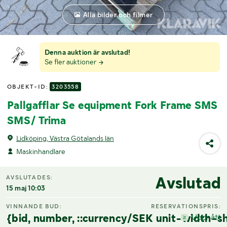
Alla bilder och filmer
Denna auktion är avslutad!
Se fler auktioner
OBJEKT-ID:
3203558
Pallgafflar Se equipment Fork Frame SMS
SMS/ Trima
Lidköping, Västra Götalands län
Maskinhandlare
Avslutad
AVSLUTADES:
15 maj 10:03
VINNANDE BUD:
RESERVATIONSPRIS:
{bid, number, ::currency/SEK unit-width-sh
Uppnått