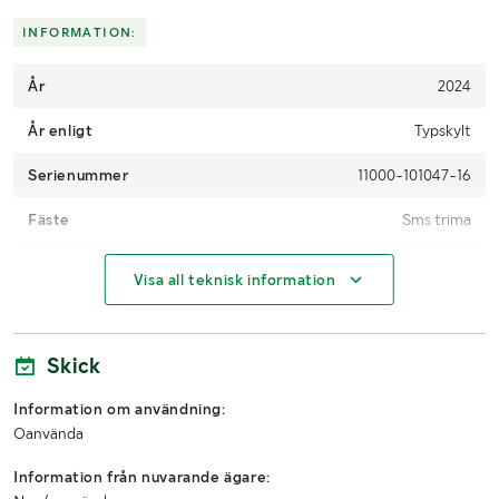
Skicka en finansieringsförfrågan här
.
INFORMATION:
År
2024
År enligt
Typskylt
Serienummer
11000-101047-16
Fäste
Sms trima
Ställbar bredd
Ja
Visa all teknisk information
Hydraulisk spridning
Nej
Antal
1
Skick
Information om användning:
MÅTT OCH VIKT:
Oanvända
Vikt (kg)
63
Information från nuvarande ägare: