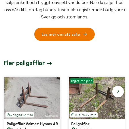
sälja enkelt och tryggt, oavsett var du bor. När du säljer hos
oss når ditt företag hundratusentals registrerade budgivare i
Sverige och utomlands.
Läs mer om att sälja
Fler pallgafflar
Inget res.pris
3 dagar 13 tim
10 tim 47 min
Pallgafflar Valmet Hymas AB SMS fäste Extra brett stativ
Pallgafflar