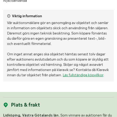
Nya/oanvända
Maxlast (kg)
2500
Gaffellängd (mm)
1200
Viktig information
Tjocklek på gafflar (mm)
40
Vår auktionsmäklare gör en genomgång av objektet och samlar
in information om objektets skick och användning från säljaren.
Längd (mm)
1450
Däremot görs ingen teknisk besiktning. Som köpare förväntas
du därför göra en egen granskning av presenterat text-, bild-
Bredd (mm)
1220
och eventuellt filmmaterial.
Höjd (mm)
550
Om inget annat anges ska objektet hämtas senast tolv dagar
efter auktionens avslutsdatum och du som köpare är skyldig att
kontrollera objektet vid hämtning. Skiljer sig något avsevärt
jämfört med informationen på klaravik.se? Kontakta då Klaravik
innan du tar objektet från platsen.
Läs fullständiga köpvillkor
.
Plats & frakt
Lidköping, Västra Götalands län.
Som vinnare av auktionen får du