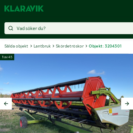
Sålda objekt
Lantbruk
Skördetröskor
Objekt: 3204301
1
av
45