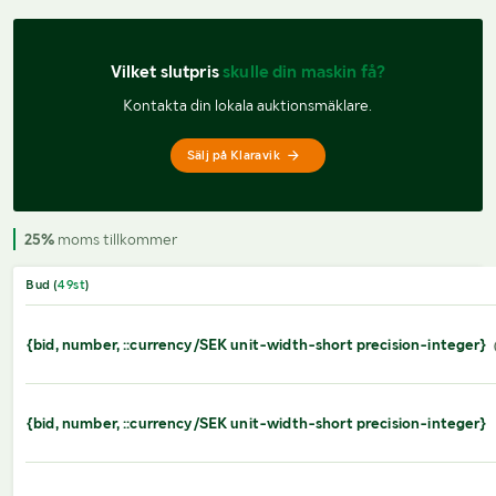
Vilket slutpris 
skulle din maskin få?
Kontakta din lokala auktionsmäklare.
Sälj på Klaravik
25%
moms tillkommer
Bud (
49
st
)
{bid, number, ::currency/SEK unit-width-short precision-integer}
{bid, number, ::currency/SEK unit-width-short precision-integer}