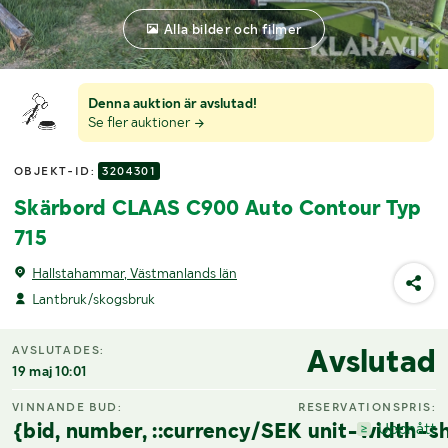
Alla bilder och filmer
Denna auktion är avslutad!
Se fler auktioner
OBJEKT-ID:
3204301
Skärbord CLAAS C900 Auto Contour Typ
715
Hallstahammar, Västmanlands län
Lantbruk/skogsbruk
Avslutad
AVSLUTADES:
19 maj 10:01
VINNANDE BUD:
RESERVATIONSPRIS:
{bid, number, ::currency/SEK unit-width-sh
Uppnått