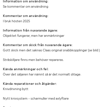
Information om användning:
LASTHJÄLPSINFORMATION:
Se kommentar om användning
Information om
Kan lyfta med tröskan. Begränsad
Kommentar om användning:
lasthjälp
lyfthöjd
I bruk hösten 2025
Information från nuvarande ägare:
Objektet fungerar, men har anmärkningar
Kommentar om skick från nuvarande ägare:
Gott skick men det saknas Claas original snabbkopplingar (se bild )
Stråskilljare finns men behöver repareras.
Kända anmärkningar och fel:
Över det säljaren har nämnt så är det normalt slitage.
Kända reparationer och åtgärder:
Knivdrivning bytt
Nytt knivsystem - scharmuller med axlyftare