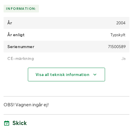
Skicka en finansieringsförfrågan här
.
INFORMATION:
År
2004
År enligt
Typskylt
Serienummer
71500589
CE-märkning
Ja
MÅTT OCH VIKT:
Visa all teknisk information
Arbetsbredd
9 meter
Längd (m)
Ca 9,5 m
OBS! Vagnen ingår ej!
Bredd (m)
Ca 2 m
Skick
Höjd (m)
Ca 1,8 m