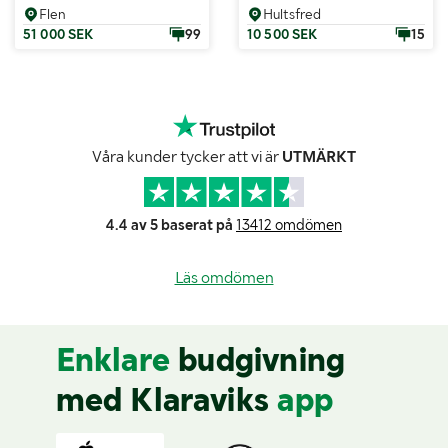
Flen
Hultsfred
51 000 SEK
99
10 500 SEK
15
Våra kunder tycker att vi är
UTMÄRKT
4.4 av 5 baserat på
13412 omdömen
Läs omdömen
Enklare
budgivning
med Klaraviks
app